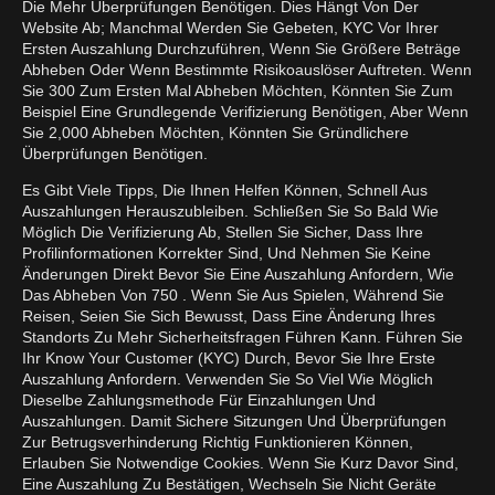
Die Mehr Überprüfungen Benötigen. Dies Hängt Von Der
Website Ab; Manchmal Werden Sie Gebeten, KYC Vor Ihrer
Ersten Auszahlung Durchzuführen, Wenn Sie Größere Beträge
Abheben Oder Wenn Bestimmte Risikoauslöser Auftreten. Wenn
Sie 300 Zum Ersten Mal Abheben Möchten, Könnten Sie Zum
Beispiel Eine Grundlegende Verifizierung Benötigen, Aber Wenn
Sie 2,000 Abheben Möchten, Könnten Sie Gründlichere
Überprüfungen Benötigen.
Es Gibt Viele Tipps, Die Ihnen Helfen Können, Schnell Aus
Auszahlungen Herauszubleiben. Schließen Sie So Bald Wie
Möglich Die Verifizierung Ab, Stellen Sie Sicher, Dass Ihre
Profilinformationen Korrekter Sind, Und Nehmen Sie Keine
Änderungen Direkt Bevor Sie Eine Auszahlung Anfordern, Wie
Das Abheben Von 750 . Wenn Sie Aus Spielen, Während Sie
Reisen, Seien Sie Sich Bewusst, Dass Eine Änderung Ihres
Standorts Zu Mehr Sicherheitsfragen Führen Kann. Führen Sie
Ihr Know Your Customer (KYC) Durch, Bevor Sie Ihre Erste
Auszahlung Anfordern. Verwenden Sie So Viel Wie Möglich
Dieselbe Zahlungsmethode Für Einzahlungen Und
Auszahlungen. Damit Sichere Sitzungen Und Überprüfungen
Zur Betrugsverhinderung Richtig Funktionieren Können,
Erlauben Sie Notwendige Cookies. Wenn Sie Kurz Davor Sind,
Eine Auszahlung Zu Bestätigen, Wechseln Sie Nicht Geräte