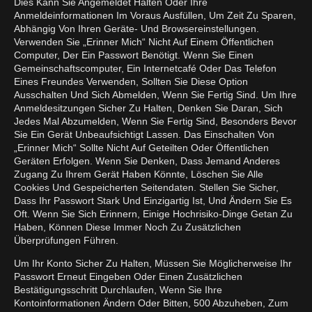
Dies Kann Sie Angemeldet Halten Oder Ihre
Anmeldeinformationen Im Voraus Ausfüllen, Um Zeit Zu Sparen,
Abhängig Von Ihren Geräte- Und Browsereinstellungen.
Verwenden Sie „Erinner Mich“ Nicht Auf Einem Öffentlichen
Computer, Der Ein Passwort Benötigt. Wenn Sie Einen
Gemeinschaftscomputer, Ein Internetcafé Oder Das Telefon
Eines Freundes Verwenden, Sollten Sie Diese Option
Ausschalten Und Sich Abmelden, Wenn Sie Fertig Sind. Um Ihre
Anmeldesitzungen Sicher Zu Halten, Denken Sie Daran, Sich
Jedes Mal Abzumelden, Wenn Sie Fertig Sind, Besonders Bevor
Sie Ein Gerät Unbeaufsichtigt Lassen. Das Einschalten Von
„Erinner Mich“ Sollte Nicht Auf Geteilten Oder Öffentlichen
Geräten Erfolgen. Wenn Sie Denken, Dass Jemand Anderes
Zugang Zu Ihrem Gerät Haben Könnte, Löschen Sie Alle
Cookies Und Gespeicherten Seitendaten. Stellen Sie Sicher,
Dass Ihr Passwort Stark Und Einzigartig Ist, Und Ändern Sie Es
Oft. Wenn Sie Sich Erinnern, Einige Hochrisiko-Dinge Getan Zu
Haben, Können Diese Immer Noch Zu Zusätzlichen
Überprüfungen Führen.
Um Ihr Konto Sicher Zu Halten, Müssen Sie Möglicherweise Ihr
Passwort Erneut Eingeben Oder Einen Zusätzlichen
Bestätigungsschritt Durchlaufen, Wenn Sie Ihre
Kontoinformationen Ändern Oder Bitten, 500 Abzuheben, Zum