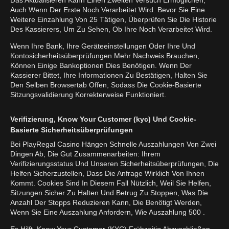
Auch Wenn Der Erste Noch Verarbeitet Wird. Bevor Sie Eine
Weitere Einzahlung Von 25 Tätigen, Überprüfen Sie Die Historie
Des Kassierers, Um Zu Sehen, Ob Ihre Noch Verarbeitet Wird.
Wenn Ihre Bank, Ihre Geräteeinstellungen Oder Ihre Und
Kontosicherheitsüberprüfungen Mehr Nachweis Brauchen,
Können Einige Bankoptionen Dies Benötigen. Wenn Der
Kassierer Bittet, Ihre Informationen Zu Bestätigen, Halten Sie
Den Selben Browsertab Offen, Sodass Die Cookie-Basierte
Sitzungsvalidierung Korrekterweise Funktioniert.
Verifizierung, Know Your Customer (kyc) Und Cookie-
Basierte Sicherheitsüberprüfungen
Bei PlayRegal Casino Hängen Schnelle Auszahlungen Von Zwei
Dingen Ab, Die Gut Zusammenarbeiten: Ihrem
Verifizierungsstatus Und Unseren Sicherheitsüberprüfungen, Die
Helfen Sicherzustellen, Dass Die Anfrage Wirklich Von Ihnen
Kommt. Cookies Sind In Diesem Fall Nützlich, Weil Sie Helfen,
Sitzungen Sicher Zu Halten Und Betrug Zu Stoppen, Was Die
Anzahl Der Stopps Reduzieren Kann, Die Benötigt Werden,
Wenn Sie Eine Auszahlung Anfordern, Wie Auszahlung 500 .
Es Hilft, Know Your Customer (KYC) Frühzeitig Abzuschließen,