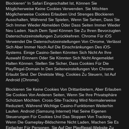
Blockieren“ In Safari Eingeschaltet Ist, Können Sie
Möglicherweise Keine Cookies Verwenden. Sie Möchten
Möglicherweise Cookies Erlauben Und Strenges Blockieren
Ausschalten, Während Sie Spielen, Wenn Sie Sehen, Dass Sie
Sich Immer Wieder Abmelden Oder Dass Seiten Immer Wieder
Neu Laden. Nach Dem Spiel Können Sie Zu Ihren Bevorzugten
Datenschutzeinstellungen Zurückkehren. Chrome Für iOS
Verwendet Die Datenschutzeinstellungen Von Chrome, Verlässt
Sich Aber Immer Noch Auf Die Einschränkungen Des iOS-
Systems. Einige Casino-Seiten Könnten Sich Nicht An Ihre
Auswahl Erinnern Oder Sie Könnten Sich Nicht Angemeldet
Halten Können. Stellen Sie Sicher, Dass Cookies Für Die
PlayRegal-Domain In Den Seiteneinstellungen Von Chrome
Erlaubt Sind. Der Direktste Weg, Cookies Zu Steuern, Ist Auf
Android (Chrome).
Blockieren Sie Keine Cookies Von Drittanbietern, Aber Erlauben
Sie Cookies Von Anderen Seiten, Wenn Sie Ihre Privatsphäre
Schützen Möchten. Cross-Site-Tracking Wird Normalerweise
Reduziert, Während Wichtige Casino-Funktionen Weiterhin
Laufen. Android (Samsung Internet) Hat Seine Eigenen
Steuerungen Für Cookies Und Das Stoppen Von Tracking.
Wenn Die Gameplay-Bildschirme Nicht Laden, Machen Sie Es
Einfacher Für Personen, Sie Auf Der PlayRegal-Website Zu