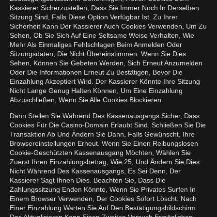
Kassierer Sicherzustellen, Dass Sie Immer Noch In Derselben
Sitzung Sind, Falls Diese Option Verfügbar Ist. Zu Ihrer
Sicherheit Kann Der Kassierer Auch Cookies Verwenden, Um Zu
Sehen, Ob Sie Sich Auf Eine Seltsame Weise Verhalten, Wie
Mehr Als Einmaliges Fehlschlagen Beim Anmelden Oder
Sitzungsdaten, Die Nicht Übereinstimmen. Wenn Sie Dies
Sehen, Können Sie Gebeten Werden, Sich Erneut Anzumelden
Oder Die Informationen Erneut Zu Bestätigen, Bevor Die
Einzahlung Akzeptiert Wird. Der Kassierer Könnte Ihre Sitzung
Nicht Lange Genug Halten Können, Um Eine Einzahlung
Abzuschließen, Wenn Sie Alle Cookies Blockieren.
Dann Stellen Sie Während Des Kassenausgangs Sicher, Dass
Cookies Für Die Casino-Domain Erlaubt Sind. Schließen Sie Die
Transaktion Ab Und Ändern Sie Dann, Falls Gewünscht, Ihre
Browsereinstellungen Erneut. Wenn Sie Einen Reibungslosen
Cookie-Geschützten Kassenausgang Möchten, Wählen Sie
Zuerst Ihren Einzahlungsbetrag, Wie 25, Und Ändern Sie Dies
Nicht Während Des Kassenausgangs, Es Sei Denn, Der
Kassierer Sagt Ihnen Dies. Beachten Sie, Dass Die
Zahlungssitzung Enden Könnte, Wenn Sie Privates Surfen In
Einem Browser Verwenden, Der Cookies Sofort Löscht. Nach
Einer Einzahlung Warten Sie Auf Den Bestätigungsbildschirm.
Das Aktualisieren Kann Einen Zweiten Versuch Ermöglichen,