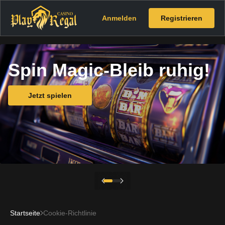
Anmelden
Registrieren
Spin Magic-Bleib ruhig!
Jetzt spielen
Startseite
Cookie-Richtlinie