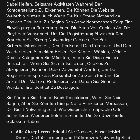
Dabei Helfen, Seltsame Aktivitäten Während Der
Kontoerstellung Zu Erkennen. Sie Können Die Website
Weiterhin Nutzen, Auch Wenn Sie Nur Streng Notwendige
Cookies Erlauben. Zu Beginn Des Anmeldeprozesses Zeigt Eine
Einwilligungsaufforderung Ihnen Die Arten Von Cookies An, Die
PlayRegal Verwendet. Um Die Registrierung Abzuschließen,
Brauchen Sie Streng Notwendige Cookies, Die Bei
Sicherheitsfunktionen, Dem Fortschritt Des Formulars Und Dem
Wiederholten Anmelden Helfen. Sie Können Wählen, Welche
Cookie-Kategorien Sie Möchten, Indem Sie Diese Einzeln
Betrachten. Wenn Sie Sich Entscheiden, Cookies Zu
Akzeptieren, Können Diese Verwendet Werden, Um Den
Registrierungsprozess Persönlicher Zu Gestalten Und Die
Anzahl Der Male Zu Reduzieren, Zu Denen Sie Gebeten
Werden, Ihre Identität Zu Bestätigen.
Sie Können Sich Immer Noch Registrieren, Wenn Sie Nein
Sagen, Aber Sie Könnten Einige Nette Funktionen Verpassen,
Die Nicht Notwendig Sind, Wie Gespeicherte Sprache Oder
Schnelleres Wiedereintreten In Schritte, Die Sie Unvollendet
Gelassen Haben.
Alle Akzeptieren:
Erlaubt Alle Cookies, Einschließlich
Deren, Die Für Leistung Und Präferenzen Notwendig Sind.