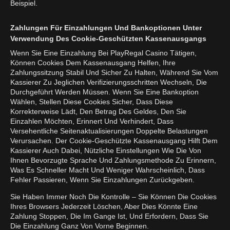
Beispiel.
Zahlungen Für Einzahlungen Und Bankoptionen Unter
Verwendung Des Cookie-Geschützten Kassenausgangs
Wenn Sie Eine Einzahlung Bei PlayRegal Casino Tätigen,
Können Cookies Dem Kassenausgang Helfen, Ihre
Zahlungssitzung Stabil Und Sicher Zu Halten, Während Sie Vom
Kassierer Zu Jeglichen Verifizierungsschritten Wechseln, Die
Durchgeführt Werden Müssen. Wenn Sie Eine Bankoption
Wählen, Stellen Diese Cookies Sicher, Dass Diese
Korrekterweise Lädt, Den Betrag Des Geldes, Den Sie
Einzahlen Möchten, Erinnert Und Verhindert, Dass
Versehentliche Seitenaktualisierungen Doppelte Belastungen
Verursachen. Der Cookie-Geschützte Kassenausgang Hilft Dem
Kassierer Auch Dabei, Nützliche Einstellungen Wie Die Von
Ihnen Bevorzugte Sprache Und Zahlungsmethode Zu Erinnern,
Was Es Schneller Macht Und Weniger Wahrscheinlich, Dass
Fehler Passieren, Wenn Sie Einzahlungen Zurückgeben.
Sie Haben Immer Noch Die Kontrolle – Sie Können Die Cookies
Ihres Browsers Jederzeit Löschen, Aber Dies Könnte Eine
Zahlung Stoppen, Die Im Gange Ist, Und Erfordern, Dass Sie
Die Einzahlung Ganz Von Vorne Beginnen.