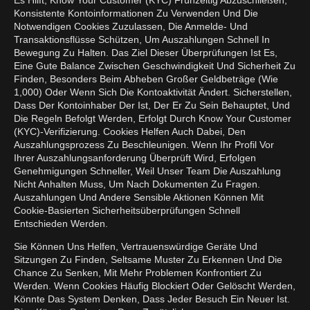
Konsistente Kontoinformationen Zu Verwenden Und Die
Notwendigen Cookies Zuzulassen, Die Anmelde- Und
Transaktionsflüsse Schützen, Um Auszahlungen Schnell In
Bewegung Zu Halten. Das Ziel Dieser Überprüfungen Ist Es,
Eine Gute Balance Zwischen Geschwindigkeit Und Sicherheit Zu
Finden, Besonders Beim Abheben Großer Geldbeträge (Wie
1,000) Oder Wenn Sich Die Kontoaktivität Ändert. Sicherstellen,
Dass Der Kontoinhaber Der Ist, Der Er Zu Sein Behauptet, Und
Die Regeln Befolgt Werden, Erfolgt Durch Know Your Customer
(KYC)-Verifizierung. Cookies Helfen Auch Dabei, Den
Auszahlungsprozess Zu Beschleunigen. Wenn Ihr Profil Vor
Ihrer Auszahlungsanforderung Überprüft Wird, Erfolgen
Genehmigungen Schneller, Weil Unser Team Die Auszahlung
Nicht Anhalten Muss, Um Nach Dokumenten Zu Fragen.
Auszahlungen Und Andere Sensible Aktionen Können Mit
Cookie-Basierten Sicherheitsüberprüfungen Schnell
Entschieden Werden.
Sie Können Uns Helfen, Vertrauenswürdige Geräte Und
Sitzungen Zu Finden, Seltsame Muster Zu Erkennen Und Die
Chance Zu Senken, Mit Mehr Problemen Konfrontiert Zu
Werden. Wenn Cookies Häufig Blockiert Oder Gelöscht Werden,
Könnte Das System Denken, Dass Jeder Besuch Ein Neuer Ist.