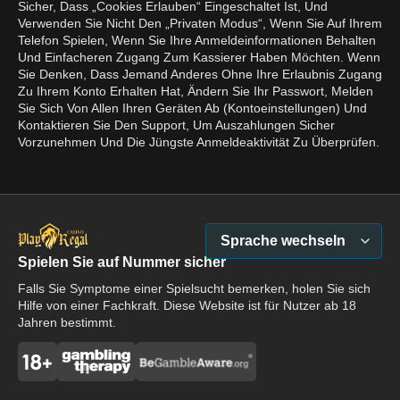
Sicher, Dass „Cookies Erlauben“ Eingeschaltet Ist, Und
Verwenden Sie Nicht Den „Privaten Modus“, Wenn Sie Auf Ihrem
Telefon Spielen, Wenn Sie Ihre Anmeldeinformationen Behalten
Und Einfacheren Zugang Zum Kassierer Haben Möchten. Wenn
Sie Denken, Dass Jemand Anderes Ohne Ihre Erlaubnis Zugang
Zu Ihrem Konto Erhalten Hat, Ändern Sie Ihr Passwort, Melden
Sie Sich Von Allen Ihren Geräten Ab (Kontoeinstellungen) Und
Kontaktieren Sie Den Support, Um Auszahlungen Sicher
Vorzunehmen Und Die Jüngste Anmeldeaktivität Zu Überprüfen.
Sprache wechseln
Spielen Sie auf Nummer sicher
Falls Sie Symptome einer Spielsucht bemerken, holen Sie sich
Hilfe von einer Fachkraft. Diese Website ist für Nutzer ab 18
Jahren bestimmt.