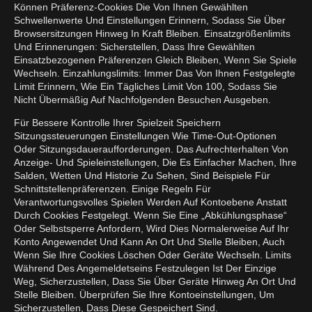
Können Präferenz-Cookies Die Von Ihnen Gewählten
Schwellenwerte Und Einstellungen Erinnern, Sodass Sie Über
Browsersitzungen Hinweg In Kraft Bleiben. Einsatzgrößenlimits
Und Erinnerungen: Sicherstellen, Dass Ihre Gewählten
Einsatzbezogenen Präferenzen Gleich Bleiben, Wenn Sie Spiele
Wechseln. Einzahlungslimits: Immer Das Von Ihnen Festgelegte
Limit Erinnern, Wie Ein Tägliches Limit Von 100, Sodass Sie
Nicht Übermäßig Auf Nachfolgenden Besuchen Ausgeben.
Für Bessere Kontrolle Ihrer Spielzeit Speichern
Sitzungssteuerungen Einstellungen Wie Time-Out-Optionen
Oder Sitzungsdaueraufforderungen. Das Aufrechterhalten Von
Anzeige- Und Spieleinstellungen, Die Es Einfacher Machen, Ihre
Salden, Wetten Und Historie Zu Sehen, Sind Beispiele Für
Schnittstellenpräferenzen. Einige Regeln Für
Verantwortungsvolles Spielen Werden Auf Kontoebene Anstatt
Durch Cookies Festgelegt. Wenn Sie Eine „Abkühlungsphase“
Oder Selbstsperre Anfordern, Wird Dies Normalerweise Auf Ihr
Konto Angewendet Und Kann An Ort Und Stelle Bleiben, Auch
Wenn Sie Ihre Cookies Löschen Oder Geräte Wechseln. Limits
Während Des Angemeldetseins Festzulegen Ist Der Einzige
Weg, Sicherzustellen, Dass Sie Über Geräte Hinweg An Ort Und
Stelle Bleiben. Überprüfen Sie Ihre Kontoeinstellungen, Um
Sicherzustellen, Dass Diese Gespeichert Sind.