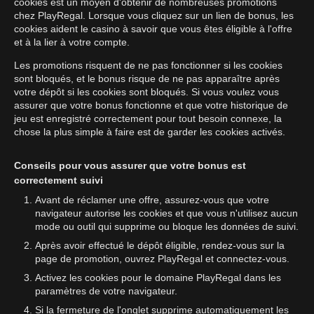
cookies est un moyen d'obtenir de nombreuses promotions
chez PlayRegal. Lorsque vous cliquez sur un lien de bonus, les
cookies aident le casino à savoir que vous êtes éligible à l'offre
et à la lier à votre compte.
Les promotions risquent de ne pas fonctionner si les cookies
sont bloqués, et le bonus risque de ne pas apparaître après
votre dépôt si les cookies sont bloqués. Si vous voulez vous
assurer que votre bonus fonctionne et que votre historique de
jeu est enregistré correctement pour tout besoin connexe, la
chose la plus simple à faire est de garder les cookies activés.
Conseils pour vous assurer que votre bonus est
correctement suivi
Avant de réclamer une offre, assurez-vous que votre
navigateur autorise les cookies et que vous n'utilisez aucun
mode ou outil qui supprime ou bloque les données de suivi.
Après avoir effectué le dépôt éligible, rendez-vous sur la
page de promotion, ouvrez PlayRegal et connectez-vous.
Activez les cookies pour le domaine PlayRegal dans les
paramètres de votre navigateur.
Si la fermeture de l'onglet supprime automatiquement les