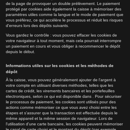
de la page de provoquer un double prélèvement. Le paiement
protégé par cookies aide également la caisse à mémoriser des
paramètres utiles comme la langue et le mode de paiement que
vous préférez, ce qui accélère le processus et réduit les risques
d'erreurs lors des dépôts suivants.
Vous gardez le contrôle : vous pouvez effacer les cookies de
votre navigateur à tout moment, mais cela pourrait interrompre
un paiement en cours et vous obliger à recommencer le dépôt
depuis le début.
Informations utiles sur les cookies et les méthodes de
dépôt
À la caisse, vous pouvez généralement ajouter de l'argent à
votre compte en utilisant diverses méthodes, telles que les
cartes de crédit, les virements bancaires et les portefeuilles
électroniques, selon ce qui est disponible dans . Pour sécuriser
le processus de paiement, les cookies sont utilisés pour des
actions comme mémoriser ce que vous avez choisi entre les
étapes et s'assurer que la transaction est effectuée depuis le
même appareil et la même session de navigateur. Lors de
l'utilisation d'une carte bancaire, les cookies peuvent mémoriser
le canal de carte choisi et le montant du dépôt (par exemple,