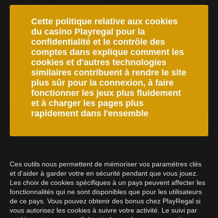
Cette politique relative aux cookies
du casino Playregal pour la
confidentialité et le contrôle des
comptes dans explique comment les
cookies et d'autres technologies
similaires contribuent à rendre le site
plus sûr pour la connexion, à faire
fonctionner les jeux plus fluidement
et à charger les pages plus
rapidement dans l'ensemble
Ces outils nous permettent de mémoriser vos paramètres clés
et d'aider à garder votre en sécurité pendant que vous jouez.
Les choix de cookies spécifiques à un pays peuvent affecter les
fonctionnalités qui ne sont disponibles que pour les utilisateurs
de ce pays. Vous pouvez obtenir des bonus chez PlayRegal si
vous autorisez les cookies à suivre votre activité. Le suivi par