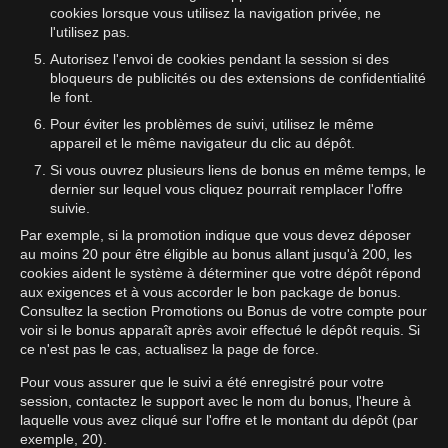
cookies lorsque vous utilisez la navigation privée, ne
l'utilisez pas.
Autorisez l'envoi de cookies pendant la session si des
bloqueurs de publicités ou des extensions de confidentialité
le font.
Pour éviter les problèmes de suivi, utilisez le même
appareil et le même navigateur du clic au dépôt.
Si vous ouvrez plusieurs liens de bonus en même temps, le
dernier sur lequel vous cliquez pourrait remplacer l'offre
suivie.
Par exemple, si la promotion indique que vous devez déposer
au moins 20 pour être éligible au bonus allant jusqu'à 200, les
cookies aident le système à déterminer que votre dépôt répond
aux exigences et à vous accorder le bon package de bonus.
Consultez la section Promotions ou Bonus de votre compte pour
voir si le bonus apparaît après avoir effectué le dépôt requis. Si
ce n'est pas le cas, actualisez la page de force.
Pour vous assurer que le suivi a été enregistré pour votre
session, contactez le support avec le nom du bonus, l'heure à
laquelle vous avez cliqué sur l'offre et le montant du dépôt (par
exemple, 20).