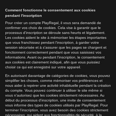
Comment fonctionne le consentement aux cookies
pendant l'inscription
Pour créer un compte PlayRegal, il vous sera demandé de
confirmer vos choix de cookies. Cela vise à garantir que le
processus d'inscription se déroule sans heurts et légalement.
Les cookies aident le site à mémoriser les étapes importantes
que vous franchissez pendant l'inscription, à garder votre
session sécurisée et à s'assurer que les pages se chargent et
fonctionnent correctement pendant que vous saisissez vos
informations. Avant ou pendant l'inscription, le consentement
aux cookies est clairement indiqué, afin que vous puissiez
choisir ce qui est enregistré sur votre appareil.
En autorisant davantage de catégories de cookies, vous pouvez
simplifier les choses, comme mémoriser vos préférences et
nous aider à repérer une activité inhabituelle pendant la création
du compte. Vous pouvez continuer à utiliser le site même si
vous n'autorisez que les cookies strictement nécessaires. Au
début du processus d'inscription, une invite de consentement
vous informe des types de cookies utilisés par PlayRegal. Pour
terminer l'inscription, vous avez besoin des cookies strictement
nécessaires, qui aident aux fonctionnalités de sécurité, à la