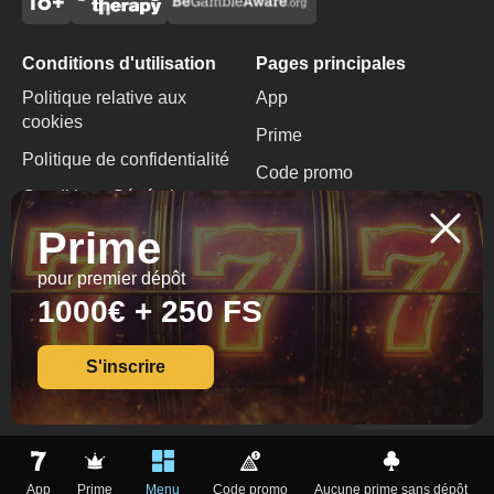
Conditions d'utilisation
Pages principales
Politique relative aux
App
cookies
Prime
Politique de confidentialité
Code promo
Conditions Générales
Aucune prime sans dépôt
Prime
Jeu responsable
pour premier dépôt
Contacts
1000€ + 250 FS
+357 99310478
info@playregalcasino.io
S'inscrire
© 2026 All Rights
Reserved.
App
Prime
Menu
Code promo
Aucune prime sans dépôt