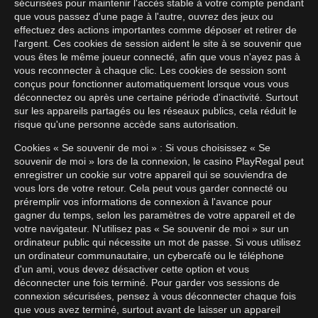
sécurisées pour maintenir l'accès stable à votre compte pendant
que vous passez d'une page à l'autre, ouvrez des jeux ou
effectuez des actions importantes comme déposer et retirer de
l'argent. Ces cookies de session aident le site à se souvenir que
vous êtes le même joueur connecté, afin que vous n'ayez pas à
vous reconnecter à chaque clic. Les cookies de session sont
conçus pour fonctionner automatiquement lorsque vous vous
déconnectez ou après une certaine période d'inactivité. Surtout
sur les appareils partagés ou les réseaux publics, cela réduit le
risque qu'une personne accède sans autorisation.
Cookies « Se souvenir de moi » : Si vous choisissez « Se
souvenir de moi » lors de la connexion, le casino PlayRegal peut
enregistrer un cookie sur votre appareil qui se souviendra de
vous lors de votre retour. Cela peut vous garder connecté ou
préremplir vos informations de connexion à l'avance pour
gagner du temps, selon les paramètres de votre appareil et de
votre navigateur. N'utilisez pas « Se souvenir de moi » sur un
ordinateur public qui nécessite un mot de passe. Si vous utilisez
un ordinateur communautaire, un cybercafé ou le téléphone
d'un ami, vous devez désactiver cette option et vous
déconnecter une fois terminé. Pour garder vos sessions de
connexion sécurisées, pensez à vous déconnecter chaque fois
que vous avez terminé, surtout avant de laisser un appareil