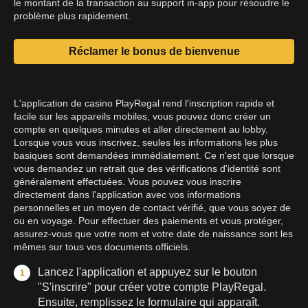
le montant de la transaction au support in-app pour résoudre le
problème plus rapidement.
Réclamer le bonus de bienvenue
L'application de casino PlayRegal rend l'inscription rapide et
facile sur les appareils mobiles, vous pouvez donc créer un
compte en quelques minutes et aller directement au lobby.
Lorsque vous vous inscrivez, seules les informations les plus
basiques sont demandées immédiatement. Ce n'est que lorsque
vous demandez un retrait que des vérifications d'identité sont
généralement effectuées. Vous pouvez vous inscrire
directement dans l'application avec vos informations
personnelles et un moyen de contact vérifié, que vous soyez de
ou en voyage. Pour effectuer des paiements et vous protéger,
assurez-vous que votre nom et votre date de naissance sont les
mêmes sur tous vos documents officiels.
Lancez l'application et appuyez sur le bouton
"S'inscrire" pour créer votre compte PlayRegal.
Ensuite, remplissez le formulaire qui apparaît.