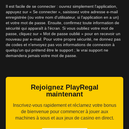
Il est facile de se connecter : ouvrez simplement l'application,
appuyez sur « Se connecter », saisissez votre adresse e-mail
enregistrée (ou votre nom d'utilisateur, si l'application en a un)
et votre mot de passe. Ensuite, confirmez toute information de
sécurité qui apparaît à l'écran. Si vous oubliez votre mot de
passe, cliquez sur « Mot de passe oublié » pour en recevoir un
nouveau par e-mail. Pour votre propre sécurité, ne donnez pas
de codes et n'envoyez pas vos informations de connexion à
quelqu'un qui prétend être le support ; le vrai support ne
demandera jamais votre mot de passe.
Rejoignez PlayRegal
maintenant
Inscrivez-vous rapidement et réclamez votre bonus
de bienvenue pour commencer à jouer aux
machines à sous et aux jeux de casino en direct.