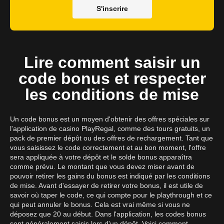
S'inscrire
Lire comment saisir un
code bonus et respecter
les conditions de mise
Un code bonus est un moyen d'obtenir des offres spéciales sur
l'application de casino PlayRegal, comme des tours gratuits, un
pack de premier dépôt ou des offres de rechargement. Tant que
vous saisissez le code correctement et au bon moment, l'offre
sera appliquée à votre dépôt et le solde bonus apparaîtra
comme prévu. Le montant que vous devez miser avant de
pouvoir retirer les gains du bonus est indiqué par les conditions
de mise. Avant d'essayer de retirer votre bonus, il est utile de
savoir où taper le code, ce qui compte pour le playthrough et ce
qui peut annuler le bonus. Cela est vrai même si vous ne
déposez que 20 au début. Dans l'application, les codes bonus
sont généralement saisis lors d'un dépôt. Voici comment