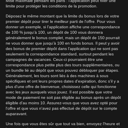
Mise maximale pendant les paris : l'application peut fixer une
limite pour protéger les conditions de la promotion.
Déposez le même montant que la limite du bonus lors de votre
premier dépôt pour tirer le meilleur parti de l'offre. Pour vous
donner un exemple, si l'application affiche une correspondance
de 100 % jusqu'à 100, un dépôt de 100 vous donnera
généralement le bonus complet, mais un dépôt de 150 pourrait
ne vous donner que jusqu'à 100 en fonds bonus. Il peut y avoir
des bonus de premier dépôt dans l'application qui ne sont pas
seulement la correspondance standard, surtout pendant les
campagnes de vacances. Ceux-ci pourraient être une
correspondance plus petite plus des tours supplémentaires, ou
un bundle lié au dépôt que vous pouvez débloquer par étapes.
Généralement, les tours sont liés à des machines à sous
spécifiques et ont leurs propres dates d'expiration, donc s'il y a
plus d'une offre de bienvenue, choisissez celle qui fonctionne
avec les jeux auxquels vous jouez. Il est possible que votre
mode de paiement ne soit pas éligible au bonus après un dépôt
éligible d'au moins 10. Assurez-vous que vous avez opté pour
l'offre et que vous n'avez pas effectué de dépôt sur le compte
auparavant.
Une fois que vous êtes sûr que tout va bien, envoyez l'heure et