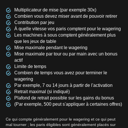
Multiplicateur de mise (par exemple 30x)
Combien vous devez miser avant de pouvoir retirer
Contribution par jeu
À quelle vitesse vos paris comptent pour le wagering
Les machines à sous comptent généralement plus
que les jeux de table
Mise maximale pendant le wagering
Mise maximale par tour ou par main avec un bonus
actif
Limite de temps
Combien de temps vous avez pour terminer le
wagering
Par exemple, 7 ou 14 jours à partir de l'activation
Retrait maximal (si indiqué)
Plafond de retrait possible sur les gains du bonus
(Par exemple, 500 peut s'appliquer à certaines offres)
Ce qui compte généralement pour le wagering et ce qui peut
mal tourner ; les paris éligibles sont généralement placés sur