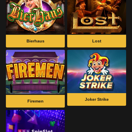
Bierhaus
Lost
Joker Strike
Firemen