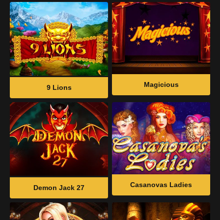
Magicious
9 Lions
Casanovas Ladies
Demon Jack 27