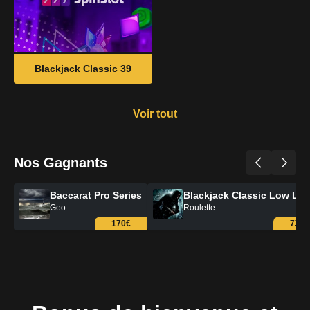
Super Diamond Wild
Voir tout
Nos Gagnants
Baccarat Pro Series
Blackjack Classic Low Lim
Geo
Roulette
170€
73€