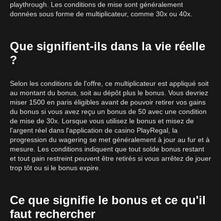
playthrough. Les conditions de mise sont généralement
données sous forme de multiplicateur, comme 30x ou 40x.
Que signifient-ils dans la vie réelle
?
Selon les conditions de l'offre, ce multiplicateur est appliqué soit
au montant du bonus, soit au dépôt plus le bonus. Vous devriez
miser 1500 en paris éligibles avant de pouvoir retirer vos gains
du bonus si vous avez reçu un bonus de 50 avec une condition
de mise de 30x. Lorsque vous utilisez le bonus et misez de
l'argent réel dans l'application de casino PlayRegal, la
progression du wagering se met généralement à jour au fur et à
mesure. Les conditions indiquent que tout solde bonus restant
et tout gain restreint peuvent être retirés si vous arrêtez de jouer
trop tôt ou si le bonus expire.
Ce que signifie le bonus et ce qu'il
faut rechercher