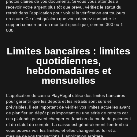
photos claires de vos documents. Si vous vous attendez à
recevoir votre argent plus tôt que prévu, vérifiez le statut du
retrait dans l'application pour voir si la vérification est toujours
en cours. Ce n'est qu'alors que vous devriez contacter le
support concernant un montant spécifique, comme 300 ou 1
000.
Limites bancaires : limites
quotidiennes,
hebdomadaires et
mensuelles
L'application de casino PlayRegal utilise des limites bancaires
pour garantir que les dépôts et les retraits sont sûrs et
prévisibles. Il est important de vérifier vos limites actuelles avant
de planifier un dépôt plus important ou une série de retraits car
ces plafonds peuvent changer en fonction du mode de paiement
et du statut du compte. La caisse est généralement l'endroit où
vous pouvez voir les limites, et elles changent au fur et à
mesure de vos transactions. L'application arrêtera