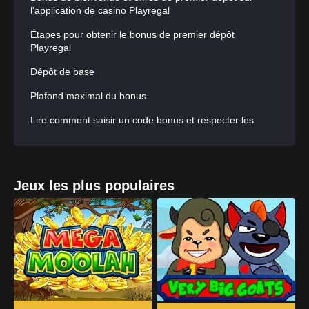
l'application de casino Playregal
Étapes pour obtenir le bonus de premier dépôt
Playregal
Dépôt de base
Plafond maximal du bonus
Lire comment saisir un code bonus et respecter les
conditions de mise
Vérifications rapides pour voir si le code fonctionne
Que signifient-ils dans la vie réelle ?
Jeux les plus populaires
Ce que signifie le bonus et ce qu'il faut rechercher
Modes de paiement acceptés et dépôts minimums chez
Playregal
Modes de dépôt et montants minimums
Retraits Playregal : frais, délais de vérification et
montants des versements