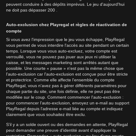
peuvent conduire à des dépôts imprévus. Le jeu d'aujourd'hui
ne doit pas dépasser 200 .
Auto-exclusion chez Playregal et règles de réactivation de
compte
Si vous avez l'impression que le jeu vous échappe, PlayRegal
vous permet de vous interdire l'accès au site pendant un certain
temps. Lorsque vous vous auto-excluez, votre compte est
verrouillé, vous ne pouvez pas jouer aux jeux ni utiliser la
caisse, et les messages marketing sont arrêtés autant que
possible. Une courte « pause » n'est pas la même chose que
l'auto-exclusion car l'auto-exclusion est conçue pour être stricte
et protectrice. Comme elle affecte l'ensemble du compte
PlayRegal, vous n'avez pas à gérer différents paramètres pour
chaque partie du site, une fois définie, elle ne peut pas être
modifiée sur le coup. Comment commencer l'auto-exclusion :
pour commencer l'auto-exclusion, envoyez un e-mail au support
PlayRegal depuis l'adresse e-mail liée au compte et indiquez
clairement que vous souhaitez être exclu.
S'il y a un solde ouvert ou des demandes en attente, PlayRegal
peut demander une preuve d'identité avant d'appliquer la
restriction. Demandez « auto-exclusion » au lieu d'une courte