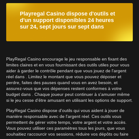
Playregal Casino dispose d'outils et
d'un support disponibles 24 heures
sur 24, sept jours sur sept dans
PlayRegal Casino encourage le jeu responsable en fixant des
limites claires et en vous fournissant des outils utiles pour vous
aider à garder le contrôle pendant que vous jouez de l'argent
réel dans . Limitez le montant que vous pouvez déposer et
perdre, faites des pauses quand vous en avez besoin, et
assurez-vous que vos dépenses restent conformes à votre
budget dans . Chaque joueur peut continuer à s'amuser même
si le jeu cesse d'être amusant en utilisant les options de support.
PlayRegal Casino dispose d'outils qui vous aident à jouer de
manière responsable avec de l'argent réel. Ces outils vous
permettent de gérer votre temps, votre argent et votre accès.
Vous pouvez utiliser ces paramètres tous les jours, que vous
souhaitiez raccourcir vos sessions, réduire vos dépôts ou faire