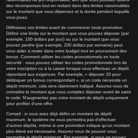
des récompenses tout en restant dans des limites raisonnables
sur le montant que vous dépensez et la durée pendant laquelle
vous jouez.
Définissez vos limites avant de commencer toute promotion.
Définir une limite sur le montant que vous pouvez déposer (par
exemple, 100 dollars par jour) ou sur le montant que vous
pouvez perdre (par exemple, 200 dollars par semaine) peut
vous aider à rester dans votre budget tout en poursuivant des
bonus. Comment utiliser les codes promotionnels en toute
sécurité : vous pouvez utiliser les codes promotionnels lors de
votre inscription ou à la caisse lorsque vous effectuez un dépôt
répondant aux exigences. Par exemple, « déposer 20 pour
débloquer un bonus correspondant », si un code nécessite un
dépôt minimum, cela sera clairement indiqué. Assurez-vous de
connaître le montant que vous comptiez déposer avant de saisir
le code. N'augmentez pas votre montant de dépôt uniquement
pour profiter d'une offre.
Conseil : si vous avez déjà défini un montant de dépôt
maximum, le système ne vous permettra pas d'effectuer
d'autres dépôts, même si une promotion indique qu'un montant
plus élevé est nécessaire. Assurez-vous de pouvoir vous
permettre le dépôt minimum. Par exemple, si vous ne pouvez