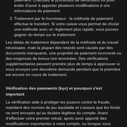
éviter d'avoir à apporter plusieurs modifications à vos
informations de paiement.
Traitement par le fournisseur : la méthode de paiement
effectue le transfert. Si votre caisse vous permet de choisir
une méthode avec un règlement plus rapide, vous pouvez
gagner du temps sur le traitement.
Les délais de traitement dépendent de la méthode et du travail
nécessaire, mais la plupart des retards sont causés par des
documents manquants, une propriété de paiement incorrecte ou
des exigences de bonus non terminées. Des vérifications
supplémentaires peuvent prendre plus de temps à approuver si
vous envoyez une deuxième demande pendant que la première
est encore en cours de traitement.
Vérification des paiements (kyc) et pourquoi c'est
important
La vérification aide à protéger les joueurs contre la fraude,
maintient des normes de jeu équitable et s'assure que les fonds
ne sont envoyés qu'au titulaire légitime du compte. Avant
d'effectuer votre premier retrait, après avoir apporté des
modifications importantes à votre compte, ou lorsque vous