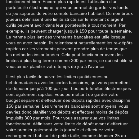
fonctionnent bien. Encore plus rapide est l'utilisation d'un
portefeuille électronique, qui vous permet de garder vos fonds
de jeu séparés de votre compte bancaire habituel. De nombreux
joueurs définissent une limite stricte sur le montant d'argent
qu'ils peuvent avoir dans leur portefeuille à tout moment. Par
exemple, ils peuvent charger jusqu'à 150 pour toute la semaine.
Le rythme plus lent des virements bancaires est utile lorsque
vous en avez besoin. Ils ralentissent naturellement les re-dépôts
rapides car les virements peuvent prendre plus de temps que
les méthodes instantanées. Cela peut fonctionner avec des
limites à plus long terme comme 300 par mois, ce qui est utile si
vous aimez planifier votre temps de jeu à l'avance.
Il est plus facile de suivre les limites quotidiennes ou
hebdomadaires avec les cartes bancaires, qui vous permettent
de déposer jusqu'à 100 par jour. Les portefeuilles électroniques
sont également rapides, vous permettant de garder votre
budget séparé et d'effectuer des dépôts rapides avec discipline
150 par semaine. Les virements bancaires sont moyens, vous
devriez donc planifier vos dépôts et effectuer moins de dépôts
impulsifs 300 par mois. Pour vous assurer que vos limites
fonctionnent, définissez votre limite de dépôt avant d'effectuer
votre premier paiement de la journée et effectuez votre
rechargement habituel de petite taille, comme déposer 25 au