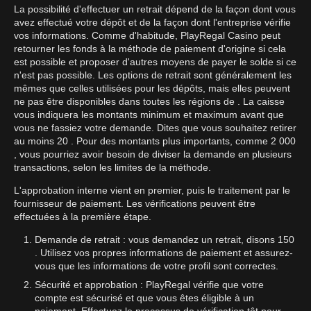
La possibilité d'effectuer un retrait dépend de la façon dont vous
avez effectué votre dépôt et de la façon dont l'entreprise vérifie
vos informations. Comme d'habitude, PlayRegal Casino peut
retourner les fonds à la méthode de paiement d'origine si cela
est possible et proposer d'autres moyens de payer le solde si ce
n'est pas possible. Les options de retrait sont généralement les
mêmes que celles utilisées pour les dépôts, mais elles peuvent
ne pas être disponibles dans toutes les régions de . La caisse
vous indiquera les montants minimum et maximum avant que
vous ne fassiez votre demande. Dites que vous souhaitez retirer
au moins 20 . Pour des montants plus importants, comme 2 000
, vous pourriez avoir besoin de diviser la demande en plusieurs
transactions, selon les limites de la méthode.
L'approbation interne vient en premier, puis le traitement par le
fournisseur de paiement. Les vérifications peuvent être
effectuées à la première étape.
Demande de retrait : vous demandez un retrait, disons 150
. Utilisez vos propres informations de paiement et assurez-
vous que les informations de votre profil sont correctes.
Sécurité et approbation : PlayRegal vérifie que votre
compte est sécurisé et que vous êtes éligible à un
paiement. Effectuez le processus de vérification tôt pour