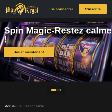
Se connecter
S'inscrire
Spin Magic-Restez calme
!
Jouer maintenant
Accueil
Jeu responsable