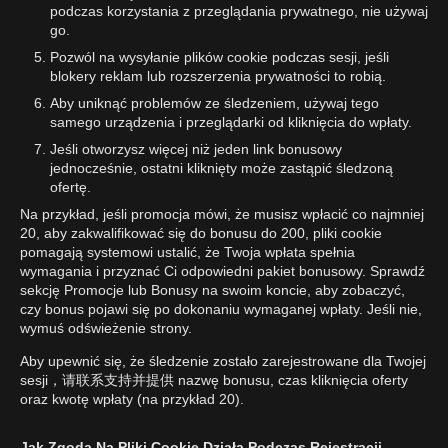
podczas korzystania z przeglądania prywatnego, nie używaj
go.
Pozwól na wysyłanie plików cookie podczas sesji, jeśli
blokery reklam lub rozszerzenia prywatności to robią.
Aby uniknąć problemów ze śledzeniem, używaj tego
samego urządzenia i przeglądarki od kliknięcia do wpłaty.
Jeśli otworzysz więcej niż jeden link bonusowy
jednocześnie, ostatni kliknięty może zastąpić śledzoną
ofertę.
Na przykład, jeśli promocja mówi, że musisz wpłacić co najmniej
20, aby zakwalifikować się do bonusu do 200, pliki cookie
pomagają systemowi ustalić, że Twoja wpłata spełnia
wymagania i przyznać Ci odpowiedni pakiet bonusowy. Sprawdź
sekcję Promocje lub Bonusy na swoim koncie, aby zobaczyć,
czy bonus pojawi się po dokonaniu wymaganej wpłaty. Jeśli nie,
wymuś odświeżenie strony.
Aby upewnić się, że śledzenie zostało zarejestrowane dla Twojej
sesji，请联系支持并提供 nazwę bonusu, czas kliknięcia oferty
oraz kwotę wpłaty (na przykład 20).
Jak Zgoda Na Pliki Cookie Działa Podczas Rejestracji