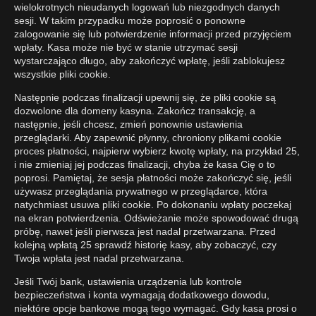
wielokrotnych nieudanych logowań lub niezgodnych danych
sesji. W takim przypadku może poprosić o ponowne
zalogowanie się lub potwierdzenie informacji przed przyjęciem
wpłaty. Kasa może nie być w stanie utrzymać sesji
wystarczająco długo, aby zakończyć wpłatę, jeśli zablokujesz
wszystkie pliki cookie.
Następnie podczas finalizacji upewnij się, że pliki cookie są
dozwolone dla domeny kasyna. Zakończ transakcję, a
następnie, jeśli chcesz, zmień ponownie ustawienia
przeglądarki. Aby zapewnić płynny, chroniony plikami cookie
proces płatności, najpierw wybierz kwotę wpłaty, na przykład 25,
i nie zmieniaj jej podczas finalizacji, chyba że kasa Cię o to
poprosi. Pamiętaj, że sesja płatności może zakończyć się, jeśli
używasz przeglądania prywatnego w przeglądarce, która
natychmiast usuwa pliki cookie. Po dokonaniu wpłaty poczekaj
na ekran potwierdzenia. Odświeżanie może spowodować drugą
próbę, nawet jeśli pierwsza jest nadal przetwarzana. Przed
kolejną wpłatą 25 sprawdź historię kasy, aby zobaczyć, czy
Twoja wpłata jest nadal przetwarzana.
Jeśli Twój bank, ustawienia urządzenia lub kontrole
bezpieczeństwa i konta wymagają dodatkowego dowodu,
niektóre opcje bankowe mogą tego wymagać. Gdy kasa prosi o