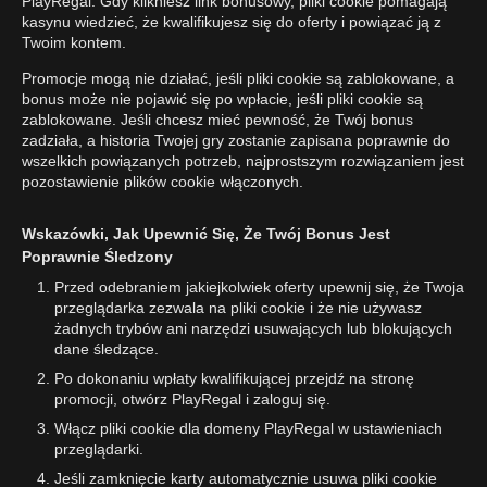
PlayRegal. Gdy klikniesz link bonusowy, pliki cookie pomagają
kasynu wiedzieć, że kwalifikujesz się do oferty i powiązać ją z
Twoim kontem.
Promocje mogą nie działać, jeśli pliki cookie są zablokowane, a
bonus może nie pojawić się po wpłacie, jeśli pliki cookie są
zablokowane. Jeśli chcesz mieć pewność, że Twój bonus
zadziała, a historia Twojej gry zostanie zapisana poprawnie do
wszelkich powiązanych potrzeb, najprostszym rozwiązaniem jest
pozostawienie plików cookie włączonych.
Wskazówki, Jak Upewnić Się, Że Twój Bonus Jest
Poprawnie Śledzony
Przed odebraniem jakiejkolwiek oferty upewnij się, że Twoja
przeglądarka zezwala na pliki cookie i że nie używasz
żadnych trybów ani narzędzi usuwających lub blokujących
dane śledzące.
Po dokonaniu wpłaty kwalifikującej przejdź na stronę
promocji, otwórz PlayRegal i zaloguj się.
Włącz pliki cookie dla domeny PlayRegal w ustawieniach
przeglądarki.
Jeśli zamknięcie karty automatycznie usuwa pliki cookie