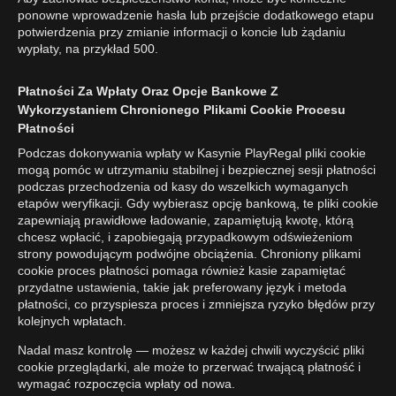
ponowne wprowadzenie hasła lub przejście dodatkowego etapu
potwierdzenia przy zmianie informacji o koncie lub żądaniu
wypłaty, na przykład 500.
Płatności Za Wpłaty Oraz Opcje Bankowe Z
Wykorzystaniem Chronionego Plikami Cookie Procesu
Płatności
Podczas dokonywania wpłaty w Kasynie PlayRegal pliki cookie
mogą pomóc w utrzymaniu stabilnej i bezpiecznej sesji płatności
podczas przechodzenia od kasy do wszelkich wymaganych
etapów weryfikacji. Gdy wybierasz opcję bankową, te pliki cookie
zapewniają prawidłowe ładowanie, zapamiętują kwotę, którą
chcesz wpłacić, i zapobiegają przypadkowym odświeżeniom
strony powodującym podwójne obciążenia. Chroniony plikami
cookie proces płatności pomaga również kasie zapamiętać
przydatne ustawienia, takie jak preferowany język i metoda
płatności, co przyspiesza proces i zmniejsza ryzyko błędów przy
kolejnych wpłatach.
Nadal masz kontrolę — możesz w każdej chwili wyczyścić pliki
cookie przeglądarki, ale może to przerwać trwającą płatność i
wymagać rozpoczęcia wpłaty od nowa.