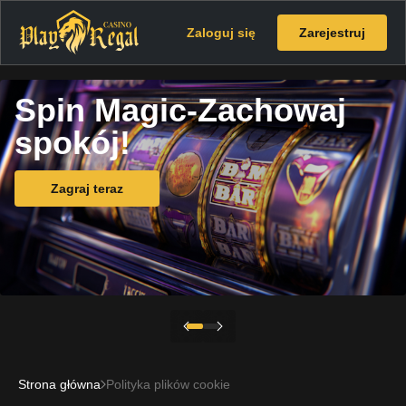
Zaloguj się
Zarejestruj
Spin Magic-Zachowaj
spokój!
Zagraj teraz
Strona główna
Polityka plików cookie