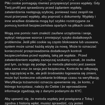
Pliki cookie pomagają również przyspieszyć proces wypłaty. Gdy
Twój profil jest sprawdzony przed żądaniem wypłaty,
zatwierdzenia następują szybciej, ponieważ nasz zespół nie
musi przerywać wypłaty, aby poprosić o dokumenty. Wypłaty i
inne wrażliwe działania mogą być szybko rozstrzygane za
pomocą kontroli bezpieczeństwa opartych na plikach cookie.
Mogą one pomóc nam znaleźć zaufane urządzenia i sesje,
wykryć nietypowe wzorce i zmniejszyć ryzyko dodatkowych
problemów. Jeśli pliki cookie są często blokowane lub usuwane,
system może uznać każdą wizytę za nową. Może to oznaczać
konieczność przeprowadzenia dodatkowych kontroli
bezpieczeństwa przed wypłatą, taką jak wypłata . Przed
zatwierdzeniem wypłaty zazwyczaj szukamy oznak, że osoba
jest tym, za kogo się podaje, że metoda płatności jest zawsze
taka sama oraz że sesja jest bezpieczna. Kontrole te odbywają
się najczęściej w tle, ale jeśli środowisko logowania się zmieni,
może być konieczne odczekanie krótkiego czasu na weryfikację.
Weryfikacja tożsamości oznacza upewnienie się, że konto, z
którego korzystasz, należy do Ciebie i że wprowadzone
informacje zgadzają się z danymi podanymi do KYC.
Aby upewnić się, że metoda wypłaty jest powiązana z Tobą i
zgodna z historią wpłat, musisz sprawdzić, czy jesteś