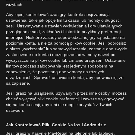
wizytach.
Aby lepiej kontrolować czas gry, kontrole sesji zapisują
ustawienia, takie jak opcje limitu czasu lub monity o długości
sesji. Utrzymywanie ustawień wyświetlania i gry ułatwiających
przeglądanie sald, zakładów i historii to przykłady preferencji
interfejsu. Niektóre zasady odpowiedzialnej gry są ustalane na
poziomie konta, a nie za pomocą plików cookie. Jeśli poprosisz
o okres „wyciszenia” lub samowykluczenie, zostanie ono zwykle
zastosowane do konta i może pozostać w mocy nawet po
wyczyszczeniu plików cookie lub zmianie urządzeń. Ustawianie
limitów podczas zalogowania jest jedynym sposobem na
zapewnienie, że pozostaną one w mocy na różnych
urządzeniach. Sprawdź ustawienia konta, aby upewnić się, że
są zapisane.
Jeśli grasz na urządzeniu używanym przez inne osoby, możesz
chcieć wyłączyć pliki cookie preferencji i zawsze wylogowywać
się na końcu sesji, aby inni nie mogli korzystać z Twoich
ustawień.
Jak Kontrolować Pliki Cookie Na Ios I Androidzie
Jeśli grasz w Kasynie PlayRegal na telefonie lub tablecie,