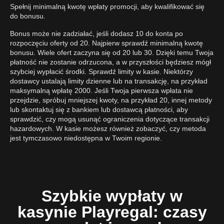
Spełnij minimalną kwotę wpłaty promocji, aby kwalifikować się
do bonusu.
Bonus może nie zadziałać, jeśli dodasz 10 do konta po
rozpoczęciu oferty od 20. Najpierw sprawdź minimalną kwotę
bonusu. Wiele ofert zaczyna się od 20 lub 30. Dzięki temu Twoja
płatność nie zostanie odrzucona, a w przyszłości będziesz mógł
szybciej wypłacić środki. Sprawdź limity w kasie. Niektórzy
dostawcy ustalają limity dzienne lub na transakcję, na przykład
maksymalną wpłatę 2000. Jeśli Twoja pierwsza wpłata nie
przejdzie, spróbuj mniejszej kwoty, na przykład 20, innej metody
lub skontaktuj się z bankiem lub dostawcą płatności, aby
sprawdzić, czy mogą usunąć ograniczenia dotyczące transakcji
hazardowych. W kasie możesz również zobaczyć, czy metoda
jest tymczasowo niedostępna w Twoim regionie.
Szybkie wypłaty w
kasynie Playregal: czasy