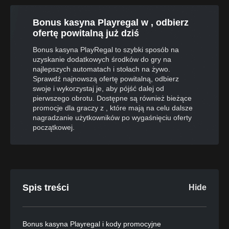
Bonus kasyna Playregal w , odbierz
ofertę powitalną już dziś
Bonus kasyna PlayRegal to szybki sposób na
uzyskanie dodatkowych środków do gry na
najlepszych automatach i stołach na żywo.
Sprawdź najnowszą ofertę powitalną, odbierz
swoje i wykorzystaj je, aby pójść dalej od
pierwszego obrotu. Dostępne są również bieżące
promocje dla graczy z , które mają na celu dalsze
nagradzanie użytkowników po wygaśnięciu oferty
początkowej.
Spis treści
Hide
Bonus kasyna Playregal i kody promocyjne