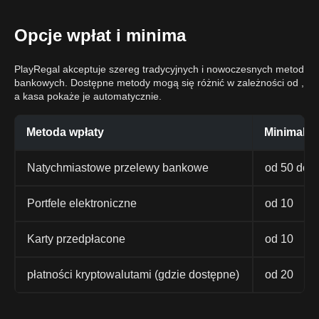
Opcje wpłat i minima
PlayRegal akceptuje szereg tradycyjnych i nowoczesnych metod
bankowych. Dostępne metody mogą się różnić w zależności od ,
a kasa pokaże je automatycznie.
Metoda wpłaty
Minimalna
Natychmiastowe przelewy bankowe
od 50 do 
Portfele elektroniczne
od 10
Karty przedpłacone
od 10
płatności kryptowalutami (gdzie dostępne)
od 20