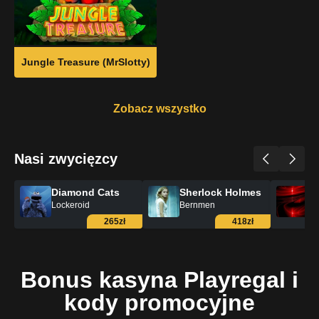
Jungle Treasure (MrSlotty)
Zobacz wszystko
Nasi zwycięzcy
Diamond Cats
Sherlock Holmes
Sw
Lockeroid
Bernmen
Ea
265zł
418zł
Bonus kasyna Playregal i
kody promocyjne