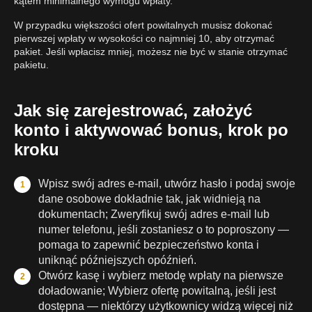
kątem minimalnego wymogu wpłaty.
W przypadku większości ofert powitalnych musisz dokonać
pierwszej wpłaty w wysokości co najmniej 10, aby otrzymać
pakiet. Jeśli wpłacisz mniej, możesz nie być w stanie otrzymać
pakietu.
Jak się zarejestrować, założyć
konto i aktywować bonus, krok po
kroku
Wpisz swój adres e-mail, utwórz hasło i podaj swoje
dane osobowe dokładnie tak, jak widnieją na
dokumentach; Zweryfikuj swój adres e-mail lub
numer telefonu, jeśli zostaniesz o to poproszony —
pomaga to zapewnić bezpieczeństwo konta i
uniknąć późniejszych opóźnień.
Otwórz kasę i wybierz metodę wpłaty na pierwsze
doładowanie; Wybierz ofertę powitalną, jeśli jest
dostępna — niektórzy użytkownicy widzą więcej niż