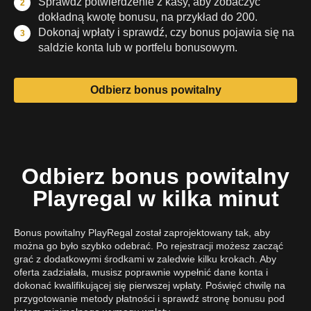
Sprawdź potwierdzenie z kasy, aby zobaczyć
dokładną kwotę bonusu, na przykład do 200.
Dokonaj wpłaty i sprawdź, czy bonus pojawia się na
saldzie konta lub w portfelu bonusowym.
Odbierz bonus powitalny
Odbierz bonus powitalny
Playregal w kilka minut
Bonus powitalny PlayRegal został zaprojektowany tak, aby
można go było szybko odebrać. Po rejestracji możesz zacząć
grać z dodatkowymi środkami w zaledwie kilku krokach. Aby
oferta zadziałała, musisz poprawnie wypełnić dane konta i
dokonać kwalifikującej się pierwszej wpłaty. Poświęć chwilę na
przygotowanie metody płatności i sprawdź stronę bonusu pod