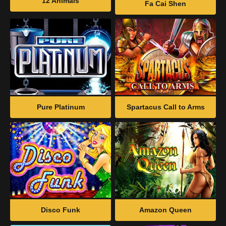
12 Animals
wygaśnięcia przed odebraniem jakiejkolwiek oferty
Fa Cai Shen
kasyna Playregal
Doładowania, cashback i darmowe spiny to niektóre z
promocji, które kasyno Playregal oferuje, aby utrzymać
zainteresowanie graczy po otrzymaniu bonusu
powitalnego
Bonusy doładowań, oferty cashback i darmowe spiny
Pure Platinum
Spartacus Call to Arms
Disco Funk
Amazon Queen