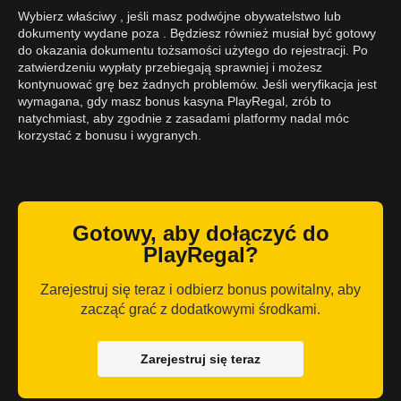
Wybierz właściwy , jeśli masz podwójne obywatelstwo lub
dokumenty wydane poza . Będziesz również musiał być gotowy
do okazania dokumentu tożsamości użytego do rejestracji. Po
zatwierdzeniu wypłaty przebiegają sprawniej i możesz
kontynuować grę bez żadnych problemów. Jeśli weryfikacja jest
wymagana, gdy masz bonus kasyna PlayRegal, zrób to
natychmiast, aby zgodnie z zasadami platformy nadal móc
korzystać z bonusu i wygranych.
Gotowy, aby dołączyć do
PlayRegal?
Zarejestruj się teraz i odbierz bonus powitalny, aby
zacząć grać z dodatkowymi środkami.
Zarejestruj się teraz