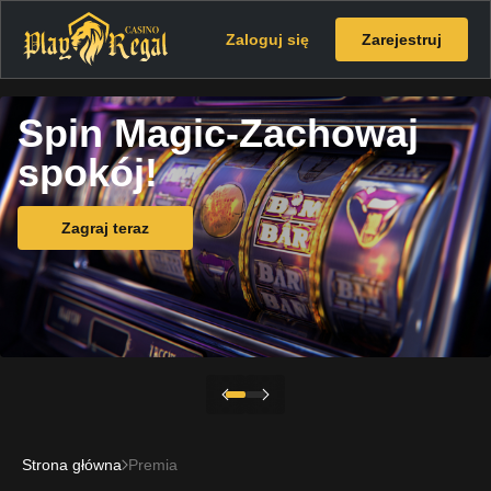
Zaloguj się
Zarejestruj
Spin Magic-Zachowaj
spokój!
Zagraj teraz
Strona główna
Premia