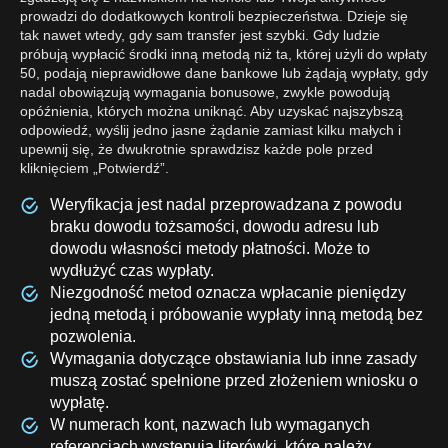
prowadzi do dodatkowych kontroli bezpieczeństwa. Dzieje się
tak nawet wtedy, gdy sam transfer jest szybki. Gdy ludzie
próbują wypłacić środki inną metodą niż ta, której użyli do wpłaty
50, podają nieprawidłowe dane bankowe lub żądają wypłaty, gdy
nadal obowiązują wymagania bonusowe, zwykle powodują
opóźnienia, których można uniknąć. Aby uzyskać najszybszą
odpowiedź, wyślij jedno jasne żądanie zamiast kilku małych i
upewnij się, że dwukrotnie sprawdzisz każde pole przed
kliknięciem „Potwierdź”.
Weryfikacja jest nadal przeprowadzana z powodu
braku dowodu tożsamości, dowodu adresu lub
dowodu własności metody płatności. Może to
wydłużyć czas wypłaty.
Niezgodność metod oznacza wpłacanie pieniędzy
jedną metodą i próbowanie wypłaty inną metodą bez
pozwolenia.
Wymagania dotyczące obstawiania lub inne zasady
muszą zostać spełnione przed złożeniem wniosku o
wypłatę.
W numerach kont, nazwach lub wymaganych
referencjach występują literówki, które należy