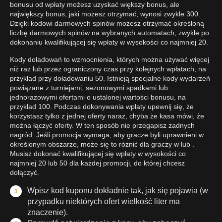
bonusu od wpłaty możesz uzyskać większy bonus, ale
największy bonus, jaki możesz otrzymać, wynosi zwykle 300.
Dzięki kodowi darmowych spinów możesz otrzymać określoną
liczbę darmowych spinów na wybranych automatach, zwykle po
dokonaniu kwalifikującej się wpłaty w wysokości co najmniej 20.
Kody doładowań to wzmocnienia, których można używać więcej
niż raz lub przez ograniczony czas przy kolejnych wpłatach, na
przykład przy doładowaniu 50. Istnieją specjalne kody wydarzeń
powiązane z turniejami, sezonowymi spadkami lub
jednorazowymi ofertami o ustalonej wartości bonusu, na
przykład 100. Podczas dokonywania wpłaty upewnij się, że
korzystasz tylko z jednej oferty naraz, chyba że kasa mówi, że
można łączyć oferty. W ten sposób nie przegapisz żadnych
nagród. Jeśli promocja wymaga, aby gracze byli uprawnieni w
określonym obszarze, może się to różnić dla graczy w lub .
Musisz dokonać kwalifikującej się wpłaty w wysokości co
najmniej 20 lub 50 dla każdej promocji, do której chcesz
dołączyć.
Wpisz kod kuponu dokładnie tak, jak się pojawia (w
przypadku niektórych ofert wielkość liter ma
znaczenie).