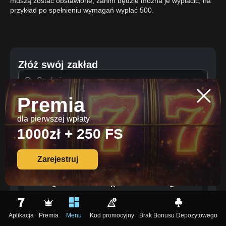
muszą zostać obstawione, zanim będzie można je wypłacić, na
przykład po spełnieniu wymagań wypłać 500.
Złóż swój zakład
Premia
Wszystko
dla pierwszej wpłaty
1000zł + 250 FS
08.08.2026
13:40
Zarejestruj
Spain
Germany
1
X
2
1.72
4.1
4.6
Aplikacja
Premia
Menu
Kod promocyjny
Brak Bonusu Depozytowego