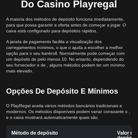
Do Casino Playregal
A maioria dos métodos de depósito funciona imediatamente,
para que possa garantir a oferta antes de começar a jogar. O
caixa está configurado para depósitos rápidos.
A janela de pagamento facilita a visualização dos
carregamentos mínimos, o que o ajuda a escolher a melhor
opção para o seu bankroll. Normalmente pode começar com
um depósito de pelo menos 10. No entanto, dependendo do
seu fornecedor e de , alguns métodos podem ter um mínimo
mais elevado.
Opções De Depósito E Mínimos
O PlayRegal aceita vários métodos bancários tradicionais e
modernos. Os métodos disponíveis podem variar consoante o ,
e o caixa mostrará automaticamente quais são.
Método de depósito
Valor mí
depósito