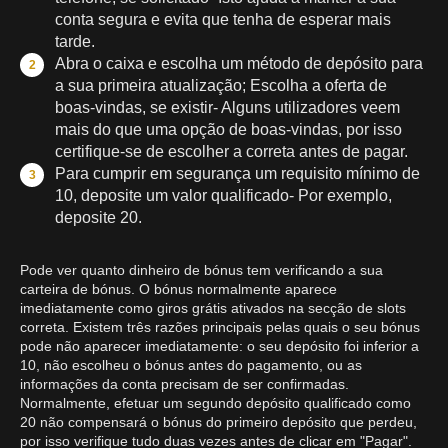
conta segura e evita que tenha de esperar mais
tarde.
Abra o caixa e escolha um método de depósito para
a sua primeira atualização; Escolha a oferta de
boas-vindas, se existir- Alguns utilizadores veem
mais do que uma opção de boas-vindas, por isso
certifique-se de escolher a correta antes de pagar.
Para cumprir em segurança um requisito mínimo de
10, deposite um valor qualificado- Por exemplo,
deposite 20.
Pode ver quanto dinheiro de bónus tem verificando a sua
carteira de bónus. O bónus normalmente aparece
imediatamente como giros grátis ativados na secção de slots
correta. Existem três razões principais pelas quais o seu bónus
pode não aparecer imediatamente: o seu depósito foi inferior a
10, não escolheu o bónus antes do pagamento, ou as
informações da conta precisam de ser confirmadas.
Normalmente, efetuar um segundo depósito qualificado como
20 não compensará o bónus do primeiro depósito que perdeu,
por isso verifique tudo duas vezes antes de clicar em "Pagar".