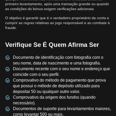
primeiro levantamento, após uma transação grande ou quando
as condições do bónus exigem verificações adicionais.
O objetivo é garantir que é o verdadeiro proprietário da conta e
cumprir as regras relativas ao jogo responsável e ao combate à
fraude.
Verifique Se É Quem Afirma Ser
Documento de identificação com fotografia com o
seu nome, data de nascimento e uma fotografia.
Documento recente com o seu nome e endereço que
coincide com o seu perfil.
Comprovativo do método de pagamento que prova
que possui o método de depósito utilizado para
depositar 50 ou qualquer outro valor.
Comprovativo da origem dos fundos (quando
necessário).
Documentos de suporte para levantamentos maiores,
como levantar 500 ou mais.