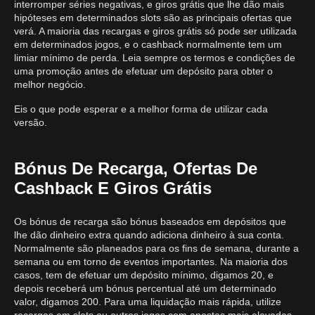
interromper séries negativas, e giros grátis que lhe dão mais
hipóteses em determinados slots são as principais ofertas que
verá. A maioria das recargas e giros grátis só pode ser utilizada
em determinados jogos, e o cashback normalmente tem um
limiar mínimo de perda. Leia sempre os termos e condições de
uma promoção antes de efetuar um depósito para obter o
melhor negócio.
Eis o que pode esperar e a melhor forma de utilizar cada
versão.
Bónus De Recarga, Ofertas De
Cashback E Giros Grátis
Os bónus de recarga são bónus baseados em depósitos que
lhe dão dinheiro extra quando adiciona dinheiro à sua conta.
Normalmente são planeados para os fins de semana, durante a
semana ou em torno de eventos importantes. Na maioria dos
casos, tem de efetuar um depósito mínimo, digamos 20, e
depois receberá um bónus percentual até um determinado
valor, digamos 200. Para uma liquidação mais rápida, utilize