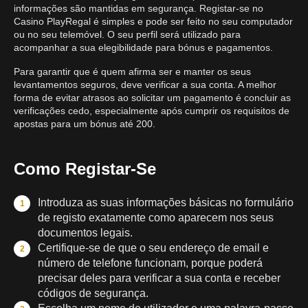
informações são mantidas em segurança. Registar-se no
Casino PlayRegal é simples e pode ser feito no seu computador
ou no seu telemóvel. O seu perfil será utilizado para
acompanhar a sua elegibilidade para bónus e pagamentos.
Para garantir que é quem afirma ser e manter os seus
levantamentos seguros, deve verificar a sua conta. A melhor
forma de evitar atrasos ao solicitar um pagamento é concluir as
verificações cedo, especialmente após cumprir os requisitos de
apostas para um bónus até 200.
Como Registar-Se
Introduza as suas informações básicas no formulário
de registo exatamente como aparecem nos seus
documentos legais.
Certifique-se de que o seu endereço de email e
número de telefone funcionam, porque poderá
precisar deles para verificar a sua conta e receber
códigos de segurança.