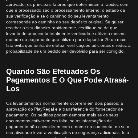
aprovado, os principais fatores que determinam a rapidez com
que é processado são o processamento interno, o estado da
sua verificação e se o caminho do seu levantamento
corresponde ao caminho do seu depósito original. Se quiser
receber o seu dinheiro rapidamente, certifique-se de que
levanta de uma conta totalmente verificada e utilize o mesmo
método de pagamento que utilizou para depositar 20 ou mais.
Isto evita que tenha de efetuar verificações adicionais e reduz a
probabilidade de um pedido ser devolvido para ser corrigido.
Quando São Efetuados Os
Pagamentos E O Que Pode Atrasá-
Los
Os levantamentos normalmente ocorrem em dois passos: a
aprovação do PlayRegal e a transferência do fornecedor de
pagamento. Os pedidos podem demorar mais se os seus
documentos estiverem em falta, se as informações de
pagamento não coincidirem com o nome da sua conta, ou se a
sua atividade levar a verificações de segurança adicionais. Isto