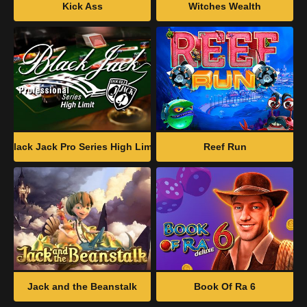
Verifique As Regras De Apostas, Ponderação De Jogos
Kick Ass
Witches Wealth
E Expiração Antes De Reivindicar Qualquer Oferta Do
Casino Playregal
Recargas, Cashback E Giros Grátis São Algumas Das
Promoções Que O Casino Playregal Oferece Para
Manter Os Jogadores Interessados Após Receberem O
Seu Bónus De Boas-Vindas
Bónus De Recarga, Ofertas De Cashback E Giros
Grátis
Black Jack Pro Series High Limit
Reef Run
Jack and the Beanstalk
Book Of Ra 6