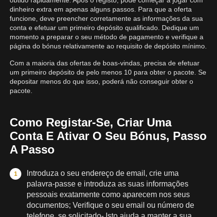
obtido rapidamente. Após o registo, pode começar a jogar com
dinheiro extra em apenas alguns passos. Para que a oferta
funcione, deve preencher corretamente as informações da sua
conta e efetuar um primeiro depósito qualificado. Dedique um
momento a preparar o seu método de pagamento e verifique a
página do bónus relativamente ao requisito de depósito mínimo.
Com a maioria das ofertas de boas-vindas, precisa de efetuar
um primeiro depósito de pelo menos 10 para obter o pacote. Se
depositar menos do que isso, poderá não conseguir obter o
pacote.
Como Registar-Se, Criar Uma
Conta E Ativar O Seu Bónus, Passo
A Passo
Introduza o seu endereço de email, crie uma
palavra-passe e introduza as suas informações
pessoais exatamente como aparecem nos seus
documentos; Verifique o seu email ou número de
telefone, se solicitado- Isto ajuda a manter a sua