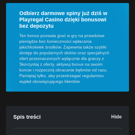
Odbierz darmowe spiny już dziś w
Playregal Casino dzięki bonusowi
bez depozytu
Ten bonus pozwala grać w gry na prawdziwe
pieniądze bez konieczności wpłacania
jakichkolwiek środków. Zapewnia także szybki
dostęp do popularnych slotów oraz specjalnych
ofert przeznaczonych wyłącznie dla graczy z .
Skorzystaj z oferty, aktywuj bonus na swoim
koncie i rozpocznij obracanie bębnów od razu.
Pamiętaj tylko, aby przestrzegać regulaminu
wypłat obowiązującego klientów .
Spis treści
Hide