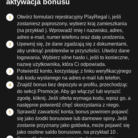
aktywacja bonusu
Otwórz formularz rejestracyjny PlayRegal i, jeśli
zostaniesz poproszony, wybierz kraj zamieszkania
(na przykład ). Wprowadź imię i nazwisko, adres,
adres e-mail, numer telefonu oraz datę urodzenia.
Upewnij się, że dane zgadzają się z dokumentami,
aby uniknąć problemów w przyszłości. Utwórz dane
logowania. Wybierz silne hasło i, jeśli to konieczne,
nazwę użytkownika, która Ci odpowiada.
Potwierdź konto, korzystając z linku weryfikacyjnego
lub kodu wysłanego na adres e-mail lub telefon.
Znajdź bonus bez depozytu w profilu, przechodząc
do sekcji Promocje. Aby go włączyć lub wyrazić
zgodę, kliknij. Jeśli oferta wymaga kodu, wpisz go, a
następnie potwierdź chęć skorzystania z niego.
Sprawdź zawartość konta; bonus powinien pojawić
się jako środki bonusowe lub darmowe spiny. Jeśli
zostanie przyznany jako gotówka, może pojawić się
jako osobne saldo bonusowe, na przykład 10 .