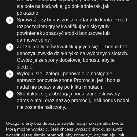
się pole na kod, wklej go dokładnie tak, jak
pokazano.
Sprawdź, czy bonus został dodany do konta. Przed
rozpoczęciem gry w kwalifikujące się tytuły
powinieneś zobaczyć środki bonusowe lub
darmowe spiny.
Zacznij od tytułów kwalifikujących się — bonus bez
depozytu zwykle działa tylko na wybranych slotach.
Otwórz je ze strony docelowej bonusu, aby je
śledzić.
Wyloguj się i zaloguj ponownie, a następnie
sprawdź ponownie stronę Promocje, jeśli bonus
nadal nie pojawia się po kilku minutach.
Skontaktuj się z obsługą i podaj zarejestrowany
adres e-mail oraz nazwę promocji, jeśli bonus nadal
nie zostanie naliczony.
Uwaga: oferty bez depozytu zwykle mają maksymalną kwotę,
którą można wypłacić. Jeśli chcesz wypłacić środki, sprawdź
wcześniej regulamin promocji, aby zobaczyć, czy istnieje limit