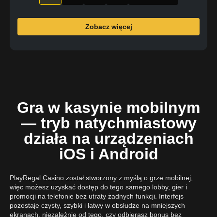
Zobacz więcej
Gra w kasynie mobilnym
— tryb natychmiastowy
działa na urządzeniach
iOS i Android
PlayRegal Casino został stworzony z myślą o grze mobilnej,
więc możesz uzyskać dostęp do tego samego lobby, gier i
promocji na telefonie bez utraty żadnych funkcji. Interfejs
pozostaje czysty, szybki i łatwy w obsłudze na mniejszych
ekranach, niezależnie od tego, czy odbierasz bonus bez