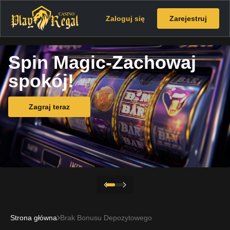
Zaloguj się
Zarejestruj
Spin Magic-Zachowaj
spokój!
Zagraj teraz
Strona główna
Brak Bonusu Depozytowego