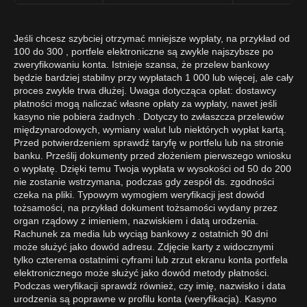
Jeśli chcesz szybciej otrzymać mniejsze wypłaty, na przykład od
100 do 300 , portfele elektroniczne są zwykle najszybsze po
zweryfikowaniu konta. Istnieje szansa, że przelew bankowy
będzie bardziej stabilny przy wypłatach 1 000 lub więcej, ale cały
proces zwykle trwa dłużej. Uwaga dotycząca opłat: dostawcy
płatności mogą naliczać własne opłaty za wypłaty, nawet jeśli
kasyno nie pobiera żadnych . Dotyczy to zwłaszcza przelewów
międzynarodowych, wymiany walut lub niektórych wypłat kartą.
Przed potwierdzeniem sprawdź taryfę w portfelu lub na stronie
banku. Prześlij dokumenty przed złożeniem pierwszego wniosku
o wypłatę. Dzięki temu Twoja wypłata w wysokości od 50 do 200
nie zostanie wstrzymana, podczas gdy zespół ds. zgodności
czeka na pliki. Typowym wymogiem weryfikacji jest dowód
tożsamości, na przykład dokument tożsamości wydany przez
organ rządowy z imieniem, nazwiskiem i datą urodzenia.
Rachunek za media lub wyciąg bankowy z ostatnich 90 dni
może służyć jako dowód adresu. Zdjęcie karty z widocznymi
tylko czterema ostatnimi cyframi lub zrzut ekranu konta portfela
elektronicznego może służyć jako dowód metody płatności.
Podczas weryfikacji sprawdź również, czy imię, nazwisko i data
urodzenia są poprawne w profilu konta (weryfikacja). Kasyno