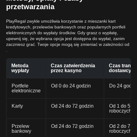
przetwarzania
PlayRegal zwykle umożliwia korzystanie z mieszanki kart
kredytowych, przelewów bankowych oraz popularnych portfeli
elektronicznych do wypłaty środków. Gdy grasz o wypłatę,
upewnij się, że wybrana opcja jest dostępna do wypłat, zanim
zaczniesz grać. Twoje opcje mogą się zmieniać w zależności od
.
Metoda
Czas zatwierdzenia
Czas transf
wypłaty
przez kasyno
dostawcy
Portfele
Od 0 do 24 godzin
Do 24 godzi
elektroniczne
Karty
Od 24 do 72 godzin
Od 1 do 5 dn
roboczych
Przelew
Od 24 do 72 godzin
Od 2 do 7 dn
bankowy
roboczych