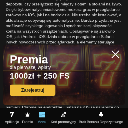
depozytu, czy przełączasz się między slotami a stołami na żywo.
Dzięki trybowi natychmiastowemu możesz grać w przeglądarce
zarówno na iOS, jak i na Androidzie. Nie trzeba nic instalować, a
aktualizacje odbywają się automatycznie. Bardzo przydatna jest
możliwość szybkiego logowania i synchronizacji aktywności
konta na wszystkich urządzeniach. Obsługiwane są zarówno
iOS, jak i Android. iOS działa dobrze w przeglądarce Safari i
innych nowoczesnych przeglądarkach, a elementy sterujące
dotykowe są zoptymalizowane pod kątem stuknięć i przesunięć.
Przy przełączaniu między aplikacjami na iPhonie lub iPadzie
Premia
kasa i strony logowania są zaprojektowane tak, aby ładowały się
szybko i bezpiecznie. Responsywne układy dostosowujące się
dla pierwszej wpłaty
do rozmiaru ekranu sprawiają, że Chrome i inne przeglądarki
1000zł + 250 FS
obsługujące Androida działają dobrze. Używanie stabilnego
połączenia i zmniejszenie liczby aplikacji działających w tle może
przyspieszyć ładowanie lobby gier i transmisji na żywo, jeśli
Zarejestruj
masz starsze urządzenie. Aby uzyskać lepszą jakość gry,
upewnij się, że przeglądarka jest aktualna, połączenie Wi-Fi lub
4G/5G jest stabilne, a urządzenie ma wystarczająco dużo wolnej
pamięci. Chrome na Androidzie i Safari na iOS są najlepsze do
gry natychmiastowej. Wydajność trybu natychmiastowego
polega na jak najszybszym i jak najmniej uciążliwym wejściu do
Aplikacja
Premia
Menu
Kod promocyjny
Brak Bonusu Depozytowego
gry. Lobby zapamiętuje ostatnią kategorię, dzięki czemu możesz