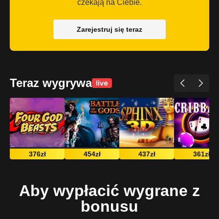
czekają na Ciebie.
Zarejestruj się teraz
Teraz wygrywa
376zł
454zł
437zł
361zł
Aby wypłacić wygrane z
bonusu