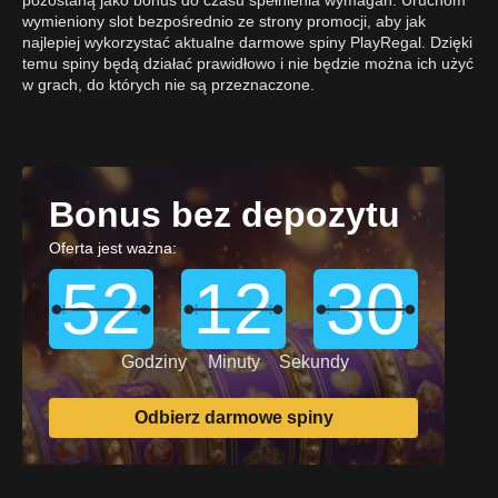
pozostaną jako bonus do czasu spełnienia wymagań. Uruchom
wymieniony slot bezpośrednio ze strony promocji, aby jak
najlepiej wykorzystać aktualne darmowe spiny PlayRegal. Dzięki
temu spiny będą działać prawidłowo i nie będzie można ich użyć
w grach, do których nie są przeznaczone.
Bonus bez depozytu
Oferta jest ważna:
52
12
28
Godziny
Minuty
Sekundy
Odbierz darmowe spiny