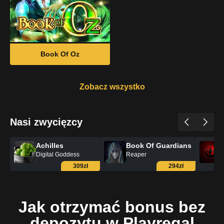
Book Of Oz
Zobacz wszystko
Nasi zwycięzcy
Achilles
Book Of Guardians
Digital Goddess
Reaper
309zł
294zł
Jak otrzymać bonus bez
depozytu w Playregal