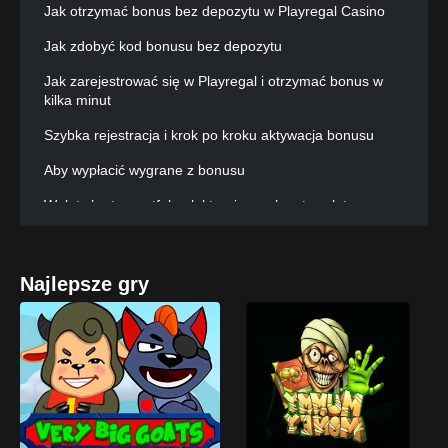
Jak otrzymać bonus bez depozytu w Playregal Casino
Jak zdobyć kod bonusu bez depozytu
Jak zarejestrować się w Playregal i otrzymać bonus w
kilka minut
Szybka rejestracja i krok po kroku aktywacja bonusu
Aby wypłacić wygrane z bonusu
Wpłaty kartą, portfele elektroniczne, kryptowaluty oraz
minimalne kwoty są łatwe do wykonania w Playregal
Po otrzymaniu bonusu bez depozytu w Playregal Casino
kolejną ważną sprawą jest wypłata wygranych
Najlepsze gry
Metody, opłaty i czasy przetwarzania
Jak limity wpłat pomagają zachować kontrolę
Gra w kasynie mobilnym — tryb natychmiastowy działa
na urządzeniach iOS i Android
Bonus bez depozytu w Playregal Casino