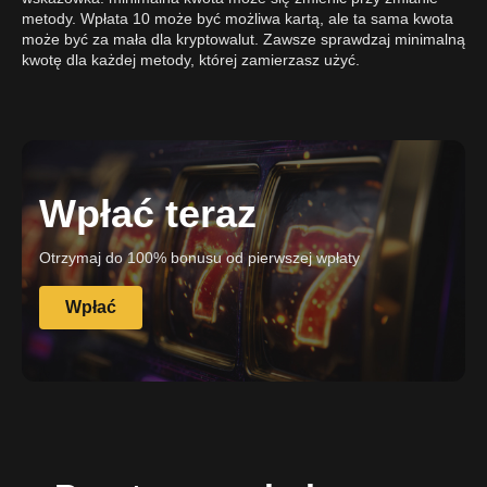
metody. Wpłata 10 może być możliwa kartą, ale ta sama kwota
może być za mała dla kryptowalut. Zawsze sprawdzaj minimalną
kwotę dla każdej metody, której zamierzasz użyć.
Wpłać teraz
Otrzymaj do 100% bonusu od pierwszej wpłaty
Wpłać