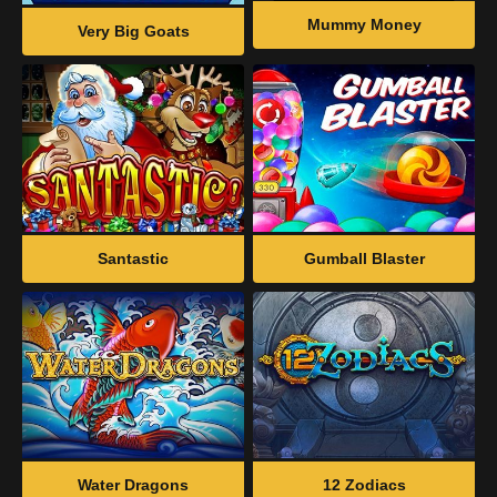
Ladies Nite
Very Big Goats
Santastic
Gumball Blaster
Water Dragons
12 Zodiacs