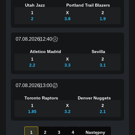
Utah Jazz
Portland Trail Blazers
1
X
2
2
3.8
1.9
07.08.2026
12:40
Atletico Madrid
Sevilla
1
X
2
2.2
3.3
3.1
07.08.2026
13:00
Toronto Raptors
Denver Nuggets
1
X
2
1.85
3.2
2.1
1
2
3
4
Następny