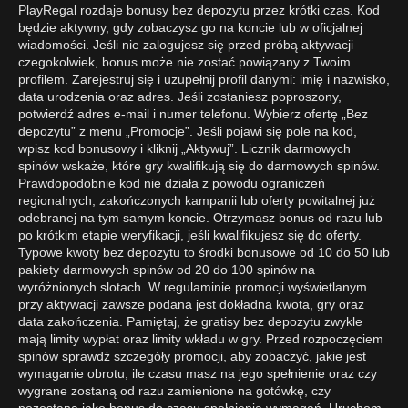
PlayRegal rozdaje bonusy bez depozytu przez krótki czas. Kod
będzie aktywny, gdy zobaczysz go na koncie lub w oficjalnej
wiadomości. Jeśli nie zalogujesz się przed próbą aktywacji
czegokolwiek, bonus może nie zostać powiązany z Twoim
profilem. Zarejestruj się i uzupełnij profil danymi: imię i nazwisko,
data urodzenia oraz adres. Jeśli zostaniesz poproszony,
potwierdź adres e-mail i numer telefonu. Wybierz ofertę „Bez
depozytu” z menu „Promocje”. Jeśli pojawi się pole na kod,
wpisz kod bonusowy i kliknij „Aktywuj”. Licznik darmowych
spinów wskaże, które gry kwalifikują się do darmowych spinów.
Prawdopodobnie kod nie działa z powodu ograniczeń
regionalnych, zakończonych kampanii lub oferty powitalnej już
odebranej na tym samym koncie. Otrzymasz bonus od razu lub
po krótkim etapie weryfikacji, jeśli kwalifikujesz się do oferty.
Typowe kwoty bez depozytu to środki bonusowe od 10 do 50 lub
pakiety darmowych spinów od 20 do 100 spinów na
wyróżnionych slotach. W regulaminie promocji wyświetlanym
przy aktywacji zawsze podana jest dokładna kwota, gry oraz
data zakończenia. Pamiętaj, że gratisy bez depozytu zwykle
mają limity wypłat oraz limity wkładu w gry. Przed rozpoczęciem
spinów sprawdź szczegóły promocji, aby zobaczyć, jakie jest
wymaganie obrotu, ile czasu masz na jego spełnienie oraz czy
wygrane zostaną od razu zamienione na gotówkę, czy