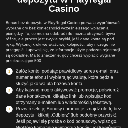
Casino
Bonus bez depozytu w PlayRegal Casino pozwala wypróbować
wybrane gry bez konieczności wcześniejszego wpłacania
pieniędzy. To, co można odebrać i ile można otrzymać, bywa
różne, ale proces jest zwykle szybki, jeśli dane konta są pod
ręką. Wykonuj kroki we właściwej kolejności, aby niczego nie
przegapić, i upewnij się, że informacje użyte podczas rejestracji
są dokładne. Ma to znaczenie, gdy chcesz wypłacić wygrane
przekraczające 500 .
Załóż konto, podając prawidłowy adres e-mail oraz
numer telefonu i wybierając walutę, która będzie
służyć jako waluta bazowa konta.
Aby kasyno mogło aktywować promocje, potwierdź
dane kontaktowe, klikając link lub wpisując kod
otrzymany e-mailem lub wiadomością tekstową.
Rozwiń sekcję Bonusy i promocje, znajdź ofertę bez
depozytu i kliknij „Odbierz” (lub podobny przycisk).
Jeśli pojawi się prośba o kod bonusowy, wpisz go.
Niektóre kampanie wymagają kodów; jeśli wyświetli