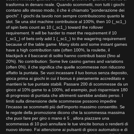
trasforma in denaro reale. Quando scommetti, non tutti i giochi
contano allo stesso modo, il che è chiamato "ponderazione dei
giochi". I giochi da tavolo non sempre contribuiscono quanto le
slot. Se una slot machine contribuisce al 100%, then 10 (_sc1_)
of spin bets count as 10 (_sc1_) toward the rollover
requirement. It will be harder to meet the requirement if 10
(_sc1_) of bets only add 1 (_sc1_) to the wagering requirement
because of the table game. Many slots and some instant games
have a high contribution rate (often 100%, la roulette, il
blackjack e il baccarat di solito hanno contributi bassi (fino al
20%). No contribution: Some live casino games and variations
(often 0%), il che significa che quelle scommesse non riducono
affatto la puntata. Se vuoi incassare il tuo bonus senza deposito,
gioca prima ai giochi in cui il bonus è pienamente accreditato e
mantieni le tue puntate stabili. Passare 200 di scommesse da un
gioco al 10% game to a 100%, ad esempio, può risparmiare 180
di progresso di puntata che altrimenti sarebbe andato perso. I
limiti sulla dimensione delle scommesse possono impedire
l'incasso se scommetti più dell'importo massimo consentito. Se
le regole della promozione dicono che la scommessa massima
che puoi fare per giro o mano è 5 , allora piazzare una
scommessa di 10 può annullare le tue vincite bonus o renderti di
nuovo idoneo. Fai attenzione ai pulsanti di gioco automatico e di