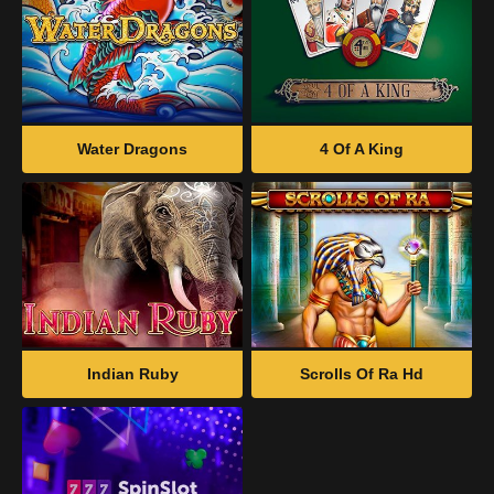
Water Dragons
4 Of A King
Indian Ruby
Scrolls Of Ra Hd