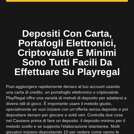
Depositi Con Carta,
Portafogli Elettronici,
Criptovalute E Minimi
Sono Tutti Facili Da
Effettuare Su Playregal
Puoi aggiungere rapidamente denaro al tuo account usando
una carta di credito, un portafoglio elettronico o criptovalute.
PlayRegal offre una varietà di metodi di deposito per adattarsi a
diversi stili di gioco. È importante usare il metodo giusto,
specialmente se vuoi iniziare con un'offerta senza deposito e poi
depositare denaro per giocare a soldi veri. Controlla due cose
nel Cassiere prima di fare un deposito: il deposito minimo per il
metodo scelto e se supporta l'elaborazione istantanea. Molti
giocatori iniziano depositando 10 per vedere come vanno le