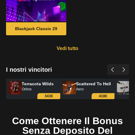
Blackjack Classic 29
Vedi tutto
I nostri vincitori
Terracota Wilds
Scattered To Hell
Sh
Orline
Aero
Fin
343€
418€
Come Ottenere Il Bonus
Senza Deposito Del