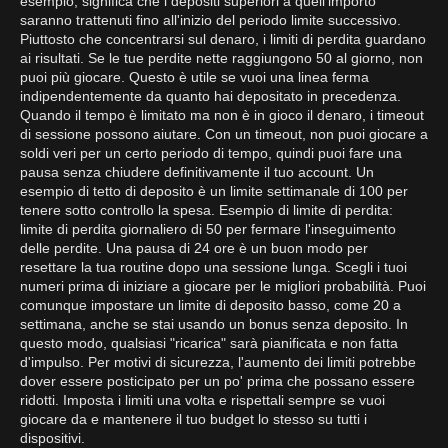
esempio, significa che i depositi superiori a quell'importo
saranno trattenuti fino all'inizio del periodo limite successivo.
Piuttosto che concentrarsi sul denaro, i limiti di perdita guardano
ai risultati. Se le tue perdite nette raggiungono 50 al giorno, non
puoi più giocare. Questo è utile se vuoi una linea ferma
indipendentemente da quanto hai depositato in precedenza.
Quando il tempo è limitato ma non è in gioco il denaro, i timeout
di sessione possono aiutare. Con un timeout, non puoi giocare a
soldi veri per un certo periodo di tempo, quindi puoi fare una
pausa senza chiudere definitivamente il tuo account. Un
esempio di tetto di deposito è un limite settimanale di 100 per
tenere sotto controllo la spesa. Esempio di limite di perdita:
limite di perdita giornaliero di 50 per fermare l'inseguimento
delle perdite. Una pausa di 24 ore è un buon modo per
resettare la tua routine dopo una sessione lunga. Scegli i tuoi
numeri prima di iniziare a giocare per le migliori probabilità. Puoi
comunque impostare un limite di deposito basso, come 20 a
settimana, anche se stai usando un bonus senza deposito. In
questo modo, qualsiasi "ricarica" sarà pianificata e non fatta
d'impulso. Per motivi di sicurezza, l'aumento dei limiti potrebbe
dover essere posticipato per un po' prima che possano essere
ridotti. Imposta i limiti una volta e rispettali sempre se vuoi
giocare da e mantenere il tuo budget lo stesso su tutti i
dispositivi.