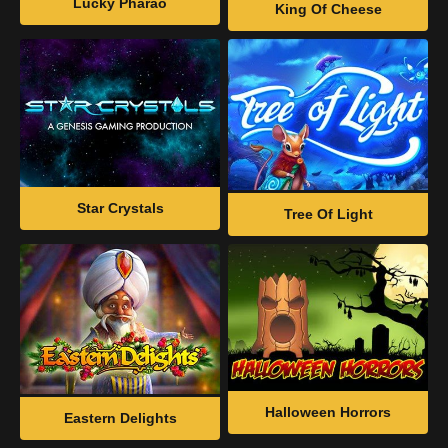
Lucky Pharao
A Bark In The Park
Su Dispositivi Ios E Android
Bonus Senza Deposito Al Casino Playregal
Star Crystals
Tree Of Light
Halloween Horrors
Eastern Delights