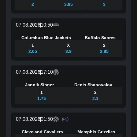
2
3.85
3
07.08.2026
10:50
Columbus Blue Jackets
Buffalo Sabres
1
X
2
2.05
3.9
2.85
07.08.2026
17:10
Jannik Sinner
Denis Shapovalov
1
2
1.75
2.1
07.08.2026
01:50
Cleveland Cavaliers
Memphis Grizzlies