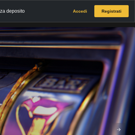
za deposito
Accedi
Registrati