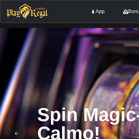
App
Bon
Spin Magic
Calmo!