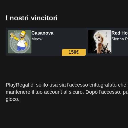
I nostri vincitori
Eye Of The Amulet
Casano
Jawbone
Meow
236€
PlayRegal di solito usa sia l'accesso crittografato ch
mantenere il tuo account al sicuro. Dopo l'accesso, pu
gioco.