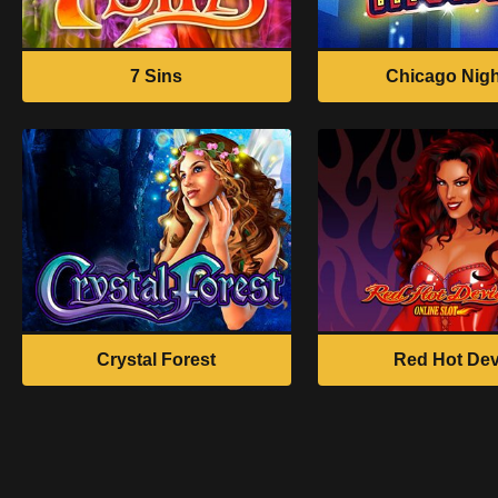
7 Sins
Chicago Nig
Crystal Forest
Red Hot Dev