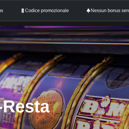
us
Codice promozionale
Nessun bonus sen
-Resta