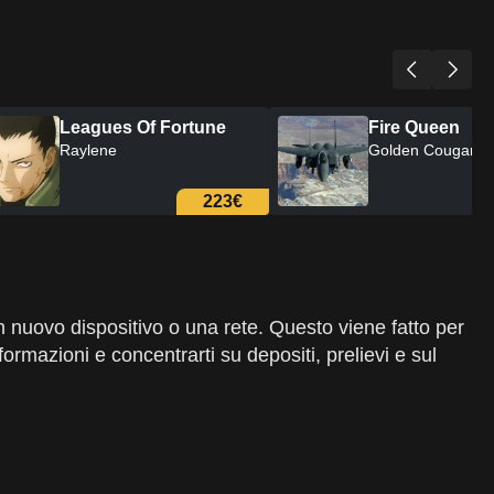
The Finer Reels of Life
Leagues Of Fo
Automatic Slicer
Raylene
306€
n nuovo dispositivo o una rete. Questo viene fatto per
rmazioni e concentrarti su depositi, prelievi e sul