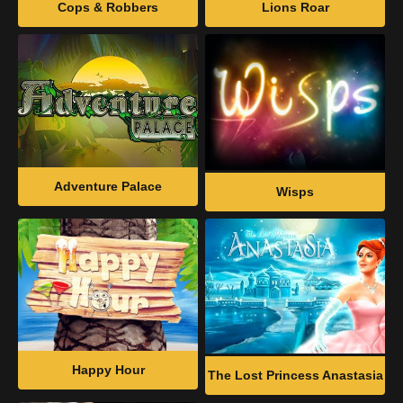
Cops & Robbers
Lions Roar
Adventure Palace
Wisps
Happy Hour
The Lost Princess Anastasia