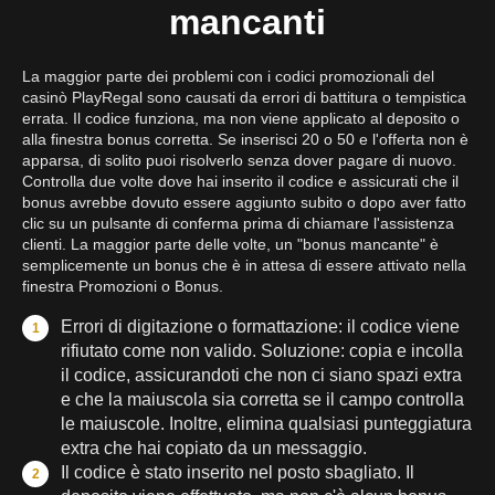
mancanti
La maggior parte dei problemi con i codici promozionali del
casinò PlayRegal sono causati da errori di battitura o tempistica
errata. Il codice funziona, ma non viene applicato al deposito o
alla finestra bonus corretta. Se inserisci 20 o 50 e l'offerta non è
apparsa, di solito puoi risolverlo senza dover pagare di nuovo.
Controlla due volte dove hai inserito il codice e assicurati che il
bonus avrebbe dovuto essere aggiunto subito o dopo aver fatto
clic su un pulsante di conferma prima di chiamare l'assistenza
clienti. La maggior parte delle volte, un "bonus mancante" è
semplicemente un bonus che è in attesa di essere attivato nella
finestra Promozioni o Bonus.
Errori di digitazione o formattazione: il codice viene
rifiutato come non valido. Soluzione: copia e incolla
il codice, assicurandoti che non ci siano spazi extra
e che la maiuscola sia corretta se il campo controlla
le maiuscole. Inoltre, elimina qualsiasi punteggiatura
extra che hai copiato da un messaggio.
Il codice è stato inserito nel posto sbagliato. Il