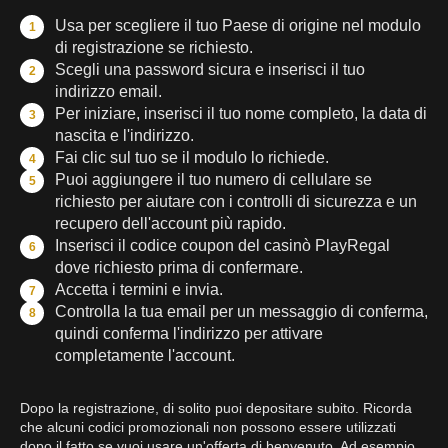
Usa per scegliere il tuo Paese di origine nel modulo
di registrazione se richiesto.
Scegli una password sicura e inserisci il tuo
indirizzo email.
Per iniziare, inserisci il tuo nome completo, la data di
nascita e l'indirizzo.
Fai clic sul tuo se il modulo lo richiede.
Puoi aggiungere il tuo numero di cellulare se
richiesto per aiutare con i controlli di sicurezza e un
recupero dell'account più rapido.
Inserisci il codice coupon del casinò PlayRegal
dove richiesto prima di confermare.
Accetta i termini e invia.
Controlla la tua email per un messaggio di conferma,
quindi conferma l'indirizzo per attivare
completamente l'account.
Dopo la registrazione, di solito puoi depositare subito. Ricorda
che alcuni codici promozionali non possono essere utilizzati
dopo il fatto se vuoi usare un'offerta di benvenuto. Ad esempio,