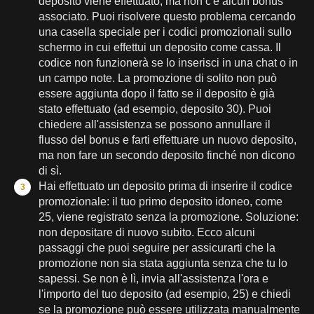
deposito viene effettuato, ma non c'è alcun bonus
associato. Puoi risolvere questo problema cercando
una casella speciale per i codici promozionali sullo
schermo in cui effettui un deposito come cassa. Il
codice non funzionerà se lo inserisci in una chat o in
un campo note. La promozione di solito non può
essere aggiunta dopo il fatto se il deposito è già
stato effettuato (ad esempio, deposito 30). Puoi
chiedere all'assistenza se possono annullare il
flusso del bonus e farti effettuare un nuovo deposito,
ma non fare un secondo deposito finché non dicono
di sì.
Hai effettuato un deposito prima di inserire il codice
promozionale: il tuo primo deposito idoneo, come
25, viene registrato senza la promozione. Soluzione:
non depositare di nuovo subito. Ecco alcuni
passaggi che puoi seguire per assicurarti che la
promozione non sia stata aggiunta senza che tu lo
sapessi. Se non è lì, invia all'assistenza l'ora e
l'importo del tuo deposito (ad esempio, 25) e chiedi
se la promozione può essere utilizzata manualmente