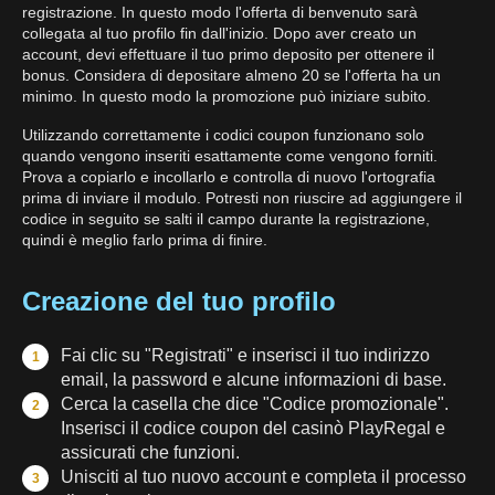
registrazione. In questo modo l'offerta di benvenuto sarà
collegata al tuo profilo fin dall'inizio. Dopo aver creato un
account, devi effettuare il tuo primo deposito per ottenere il
bonus. Considera di depositare almeno 20 se l'offerta ha un
minimo. In questo modo la promozione può iniziare subito.
Utilizzando correttamente i codici coupon funzionano solo
quando vengono inseriti esattamente come vengono forniti.
Prova a copiarlo e incollarlo e controlla di nuovo l'ortografia
prima di inviare il modulo. Potresti non riuscire ad aggiungere il
codice in seguito se salti il campo durante la registrazione,
quindi è meglio farlo prima di finire.
Creazione del tuo profilo
Fai clic su "Registrati" e inserisci il tuo indirizzo
email, la password e alcune informazioni di base.
Cerca la casella che dice "Codice promozionale".
Inserisci il codice coupon del casinò PlayRegal e
assicurati che funzioni.
Unisciti al tuo nuovo account e completa il processo