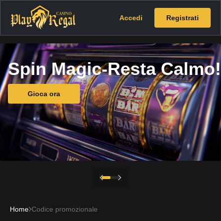
Accedi
Registrati
Spin Magic-Resta Calmo!
Gioca ora
Home
Codice promozionale