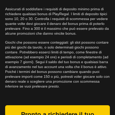
Assicurati di soddisfare i requisiti di deposito minimo prima di
richiedere qualsiasi bonus di PlayRegal. I limiti di deposito tipici
sono 10, 20 o 30. Controlla i requisiti di scommessa per vedere
quante volte devi giocare il denaro del bonus prima di poterlo
prelevare. Fino a 300 è il massimo che può essere prelevato da
alcune promozioni che danno vincite bonus.
Giochi che possono essere conteggiati: gli slot possono contare
più dei giochi da tavolo, o solo determinati giochi possono
contare. Potrebbero esserci limiti di tempo, come finestre di
attivazione (ad esempio 24 ore) e periodi di completamento (ad
esempio 7 giorni). Segui il saldo del tuo bonus e qualsiasi barra
di avanzamento nel tuo account una volta che il bonus è attivo.
Poiché i termini del bonus possono cambiare quando puoi
prelevare importi come 150 o più, potresti voler giocare solo con
denaro reale o scegliere una promozione con scommessa
inferiore se vuoi prelevare presto.
Pronto a richiedere il tuo