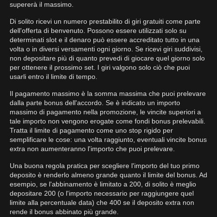
supererà il massimo.
Di solito ricevi un numero prestabilito di giri gratuiti come parte
dell'offerta di benvenuto. Possono essere utilizzati solo su
determinati slot e il denaro può essere accreditato tutto in una
volta o in diversi versamenti ogni giorno. Se ricevi giri suddivisi,
non depositare più di quanto prevedi di giocare quel giorno solo
per ottenere il prossimo set. I giri valgono solo ciò che puoi
usarli entro il limite di tempo.
Il pagamento massimo è la somma massima che puoi prelevare
dalla parte bonus dell'accordo. Se è indicato un importo
massimo di pagamento nella promozione, le vincite superiori a
tale importo non vengono erogate come fondi bonus prelevabili.
Tratta il limite di pagamento come uno stop rigido per
semplificare le cose: una volta raggiunto, eventuali vincite bonus
extra non aumenteranno l'importo che puoi prelevare.
Una buona regola pratica per scegliere l'importo del tuo primo
deposito è renderlo almeno grande quanto il limite del bonus. Ad
esempio, se l'abbinamento è limitato a 200, di solito è meglio
depositare 200 (o l'importo necessario per raggiungere quel
limite alla percentuale data) che 400 se il deposito extra non
rende il bonus abbinato più grande.