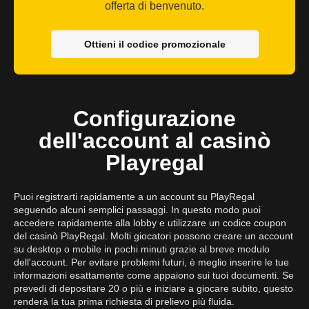
offerta di benvenuto.
Ottieni il codice promozionale
Configurazione
dell'account al casinò
Playregal
Puoi registrarti rapidamente a un account su PlayRegal
seguendo alcuni semplici passaggi. In questo modo puoi
accedere rapidamente alla lobby e utilizzare un codice coupon
del casinò PlayRegal. Molti giocatori possono creare un account
su desktop o mobile in pochi minuti grazie al breve modulo
dell'account. Per evitare problemi futuri, è meglio inserire le tue
informazioni esattamente come appaiono sui tuoi documenti. Se
prevedi di depositare 20 o più e iniziare a giocare subito, questo
renderà la tua prima richiesta di prelievo più fluida.