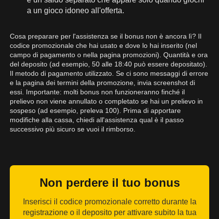
a un gioco idoneo all'offerta.
Cosa preparare per l'assistenza se il bonus non è ancora lì? Il
codice promozionale che hai usato e dove lo hai inserito (nel
campo di pagamento o nella pagina promozioni). Quantità e ora
del deposito (ad esempio, 50 alle 18:40 può essere depositato).
Il metodo di pagamento utilizzato. Se ci sono messaggi di errore
e la pagina dei termini della promozione, invia screenshot di
essi. Importante: molti bonus non funzioneranno finché il
prelievo non viene annullato o completato se hai un prelievo in
sospeso (ad esempio, preleva 100). Prima di apportare
modifiche alla cassa, chiedi all'assistenza qual è il passo
successivo più sicuro se vuoi il rimborso.
Non perdere il tuo bonus
Inserisci il codice promozionale corretto durante la
registrazione o il deposito per attivare subito la tua