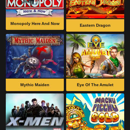
Monopoly Here And Now
Sun Of Egypt Hold And Win
Mythic Maiden
Eye Of The Amulet