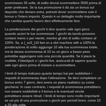
scommesso 35 volte, di solito dovrai scommettere 3500 prima di
poter prelevare. Se la tua promozione ti dà sia un bonus sul
deposito che denaro extra, potresti dover scommettere solo il
bonus o l'intero importo. Questo è un dettaglio molto importante
che cambia quanto lavoro devi effettivamente fare.
La ponderazione dei giochi ti dice quanto vale ogni gioco
quando azzeri le tue scommesse. I giochi da tavolo possono
contare meno o per niente, mentre gli slot di solito contano al
100%. So, a (_sc0_)10 bet on a slot machine with a 100% la
ponderazione di solito aggiunge 10 alla tua scommessa totale,
ma la stessa scommessa di 10 su un gioco a basso peso
potrebbe aggiungere solo una piccola quantità. Se ti piace la
roulette, il blackjack o i giochi live, assicurati di sapere quanto
vale ogni gioco prima di iniziare a scommettere.
I limiti di tempo indicano quanto tempo hai per soddisfare i
requisiti di scommessa dopo l'attivazione. Se devi completare un
bonus entro 7 giorni, devi avere un piano realistico su come
giocherai. In caso contrario, i requisiti di scommessa potrebbero
non essere soddisfatti e il bonus e le eventuali vincite
potrebbero essere ritirati. I limiti di tempo sono molto importanti
se usi più di una promozione o giochi per periodi brevi, come 10
a 20 alla volta.