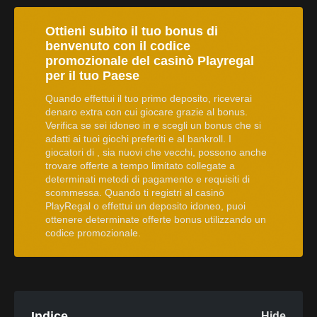
Ottieni subito il tuo bonus di
benvenuto con il codice
promozionale del casinò Playregal
per il tuo Paese
Quando effettui il tuo primo deposito, riceverai
denaro extra con cui giocare grazie al bonus.
Verifica se sei idoneo in e scegli un bonus che si
adatti ai tuoi giochi preferiti e al bankroll. I
giocatori di , sia nuovi che vecchi, possono anche
trovare offerte a tempo limitato collegate a
determinati metodi di pagamento e requisiti di
scommessa. Quando ti registri al casinò
PlayRegal o effettui un deposito idoneo, puoi
ottenere determinate offerte bonus utilizzando un
codice promozionale.
Indice
Hide