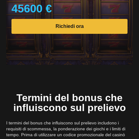
45600 €
Richiedi ora
Termini del bonus che
influiscono sul prelievo
I termini del bonus che influiscono sul prelievo includono i
requisiti di scommessa, la ponderazione dei giochi e i limiti di
tempo. Prima di utilizzare un codice promozionale del casinò