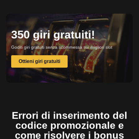
350 giri gratuiti!
Goditi giri gratuiti senza scommessa sui migliori slot
Ottieni giri gratuiti
Errori di inserimento del
codice promozionale e
come risolvere i bonus