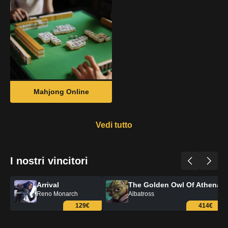
Mahjong Online
Vedi tutto
I nostri vincitori
Arrival
The Golden Owl Of Athena
Reno Monarch
Albatross
129€
414€