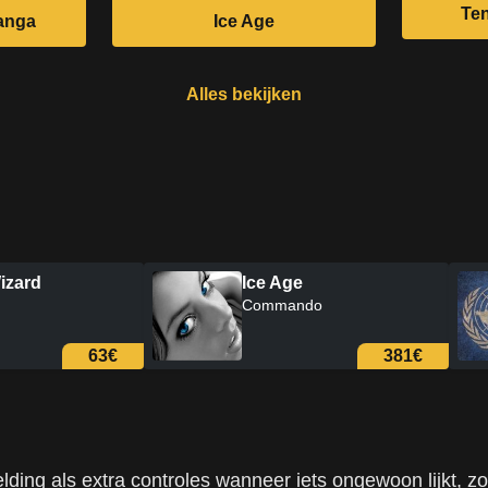
Te
anga
Ice Age
Alles bekijken
 Slots
Cash Wizard
Heroin
298€
63€
ding als extra controles wanneer iets ongewoon lijkt, z