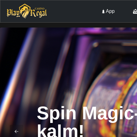
App
Spin Magic-
kalm!