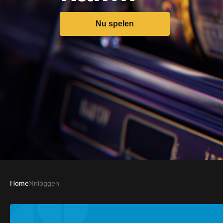
Nu spelen
Home
Inloggen