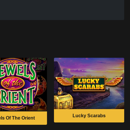
Lucky Scarabs
ls Of The Orient