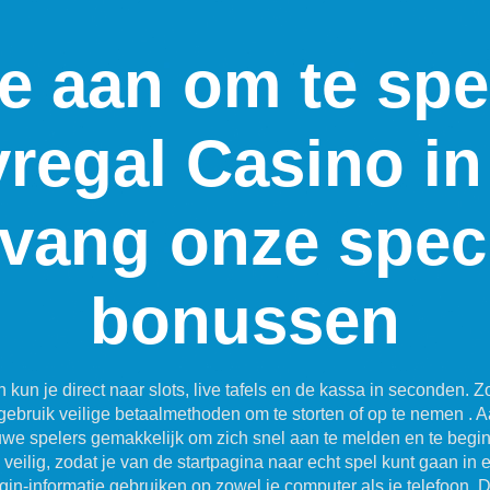
e aan om te spe
regal Casino in
vang onze spec
bonussen
un je direct naar slots, live tafels en de kassa in seconden. Zorg
gebruik veilige betaalmethoden om te storten of op te nemen . 
uwe spelers gemakkelijk om zich snel aan te melden en te begi
 veilig, zodat je van de startpagina naar echt spel kunt gaan in
gin-informatie gebruiken op zowel je computer als je telefoon. Di