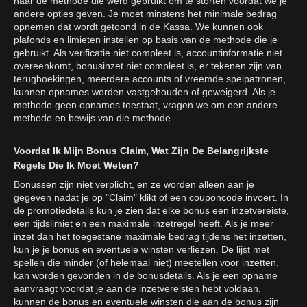
naar de methode die werd gebruikt om te storten voordat we je
andere opties geven. Je moet minstens het minimale bedrag
opnemen dat wordt getoond in de Kassa. We kunnen ook
plafonds en limieten instellen op basis van de methode die je
gebruikt. Als verificatie niet compleet is, accountinformatie niet
overeenkomt, bonusinzet niet compleet is, er tekenen zijn van
terugboekingen, meerdere accounts of vreemde spelpatronen,
kunnen opnames worden vastgehouden of geweigerd. Als je
methode geen opnames toestaat, vragen we om een andere
methode en bewijs van die methode.
Voordat Ik Mijn Bonus Claim, Wat Zijn De Belangrijkste
Regels Die Ik Moet Weten?
Bonussen zijn niet verplicht, en ze worden alleen aan je
gegeven nadat je op "Claim" klikt of een couponcode invoert. In
de promotiedetails kun je zien dat elke bonus een inzetvereiste,
een tijdslimiet en een maximale inzetregel heeft. Als je meer
inzet dan het toegestane maximale bedrag tijdens het inzetten,
kun je je bonus en eventuele winsten verliezen. De lijst met
spellen die minder (of helemaal niet) meetellen voor inzetten,
kan worden gevonden in de bonusdetails. Als je een opname
aanvraagt voordat je aan de inzetvereisten hebt voldaan,
kunnen de bonus en eventuele winsten die aan de bonus zijn