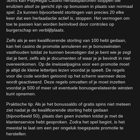
Soms kan PlayRegal Casino herlaadpatronen stoppen die
eruitzien alsof ze gericht zijn op bonussen in plaats van normaal
spel. Ze kunnen bijvoorbeeld stortingen van precies 20 elke
keer dat een herlaadactie actief is, stoppen. Het vermogen om
toe te passen kan worden beïnvloed door controles op
burgerschap en verblijfplaats.
Zelfs als je een kwalificerende storting van 100 hebt gedaan,
kan het casino de promotie annuleren en je bonuswinsten
vasthouden totdat ze kunnen bevestigen dat je bent wie je zegt
dat je bent, zelfs als je documenten of waar je je bevindt in niet
overeenkomen. Op de inwisselpagina voor een promotie moet
je altijd de kleine lettertjes lezen voordat je speelt. De regels
voor die code worden getoond op het scherm wanneer deze
wordt geactiveerd. Deze regels omvatten of je moet inzetten
voordat je 500 of meer uit eventuele bonusgerelateerde winsten
kunt opnemen.
Praktische tip: Als je het bonussaldo of gratis spins niet meteen
ziet nadat je de kwalificerende storting hebt gedaan
(bijvoorbeeld 50), plaats dan geen inzetten totdat je met de
klantenservice hebt gesproken. Zodra het spel begint, is het
meestal te laat om een per ongeluk toegepaste promotie te
herstellen.