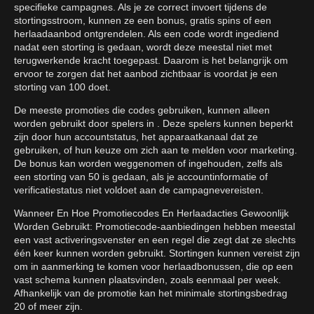
specifieke campagnes. Als je ze correct invoert tijdens de
stortingsstroom, kunnen ze een bonus, gratis spins of een
herlaadaanbod ontgrendelen. Als een code wordt ingediend
nadat een storting is gedaan, wordt deze meestal niet met
terugwerkende kracht toegepast. Daarom is het belangrijk om
ervoor te zorgen dat het aanbod zichtbaar is voordat je een
storting van 100 doet.
De meeste promoties die codes gebruiken, kunnen alleen
worden gebruikt door spelers in . Deze spelers kunnen beperkt
zijn door hun accountstatus, het apparaatkanaal dat ze
gebruiken, of hun keuze om zich aan te melden voor marketing.
De bonus kan worden weggenomen of ingehouden, zelfs als
een storting van 50 is gedaan, als je accountinformatie of
verificatiestatus niet voldoet aan de campagnevereisten.
Wanneer En Hoe Promotiecodes En Herlaadacties Gewoonlijk
Worden Gebruikt: Promotiecode-aanbiedingen hebben meestal
een vast activeringsvenster en een regel die zegt dat ze slechts
één keer kunnen worden gebruikt. Stortingen kunnen vereist zijn
om in aanmerking te komen voor herlaadbonussen, die op een
vast schema kunnen plaatsvinden, zoals eenmaal per week.
Afhankelijk van de promotie kan het minimale stortingsbedrag
20 of meer zijn.