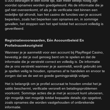
5.000 bedragen in een korte tijd, kan meer bewijs nodig zijn
voordat opnames worden goedgekeurd. Als de informatie die je
gaf niet overeenkomt, of als je de verificatie niet binnen een
redelijke tijd afrondt, kan het casino de functies van je account
beperken, zoals het beperken van opnames en, in sommige
gevallen, het stoppen van het spel totdat het account volledig is
geverifieerd.
Registratievoorwaarden, Eén Accountbeleid En
Profielnauwkeurigheid
Wanneer je je aanmeldt voor een account bij PlayRegal Casino,
bevestig je dat je oud genoeg bent om te spelen en dat de
informatie die je verstrekt correct en volledig is. De informatie
die je ons verstrekt wanneer je je aanmeldt, wordt gebruikt om
je spellen veilig te houden, opnames af te handelen en ervoor te
zorgen dat we de wet en goede gamingpraktijk volgen.
Het is belangrijk om je profiel accuraat te houden omdat het je
saldo beschermt, verificatie versnelt en betalingsproblemen
voorkomt. Sommige acties die je met je account kunt uitvoeren,
zijn mogelijk niet mogelijk totdat bepaalde details zijn opgelost,
zoals opnames die worden vastgehouden of ontbrekende
informatie.