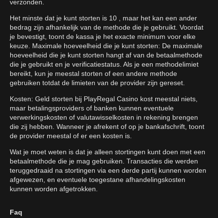
verzonden.
Het minste dat je kunt storten is 10 , maar het kan een ander
bedrag zijn afhankelijk van de methode die je gebruikt. Voordat
je bevestigt, toont de kassa je het exacte minimum voor elke
keuze. Maximale hoeveelheid die je kunt storten: De maximale
hoeveelheid die je kunt storten hangt af van de betaalmethode
die je gebruikt en je verificatiestatus. Als je een methodelimiet
bereikt, kun je meestal storten of een andere methode
gebruiken totdat de limieten van de provider zijn gereset.
Kosten: Geld storten bij PlayRegal Casino kost meestal niets,
maar betalingsproviders of banken kunnen eventuele
verwerkingskosten of valutawisselkosten in rekening brengen
die zij hebben. Wanneer je afrekent of op je bankafschrift, toont
de provider meestal of er een kosten is.
Wat je moet weten is dat je alleen stortingen kunt doen met een
betaalmethode die je mag gebruiken. Transacties die werden
teruggedraaid na stortingen via een derde partij kunnen worden
afgewezen, en eventuele toegestane afhandelingskosten
kunnen worden afgetrokken.
Faq