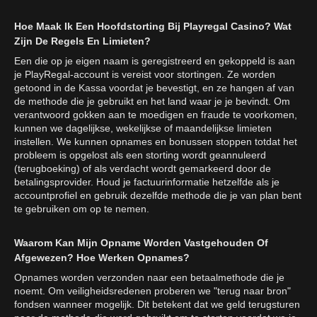
Hoe Maak Ik Een Hoofdstorting Bij Playregal Casino? Wat
Zijn De Regels En Limieten?
Een die op je eigen naam is geregistreerd en gekoppeld is aan
je PlayRegal-account is vereist voor stortingen. Ze worden
getoond in de Kassa voordat je bevestigt, en ze hangen af van
de methode die je gebruikt en het land waar je je bevindt. Om
verantwoord gokken aan te moedigen en fraude te voorkomen,
kunnen we dagelijkse, wekelijkse of maandelijkse limieten
instellen. We kunnen opnames en bonussen stoppen totdat het
probleem is opgelost als een storting wordt geannuleerd
(terugboeking) of als verdacht wordt gemarkeerd door de
betalingsprovider. Houd je factuurinformatie hetzelfde als je
accountprofiel en gebruik dezelfde methode die je van plan bent
te gebruiken om op te nemen.
Waarom Kan Mijn Opname Worden Vastgehouden Of
Afgewezen? Hoe Werken Opnames?
Opnames worden verzonden naar een betaalmethode die je
noemt. Om veiligheidsredenen proberen we "terug naar bron"
fondsen wanneer mogelijk. Dit betekent dat we geld terugsturen