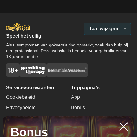
Taal wijzigen
Speel het veilig
Als u symptomen van gokverslaving opmerkt, zoek dan hulp bij
een professional. Deze website is bedoeld voor gebruikers van
18 jaar en ouder.
Servicevoorwaarden
Toppagina's
Cookiebeleid
App
Privacybeleid
Bonus
Algemene voorwaarden
Promotiecode
Bonus
Verantwoord Gokken
Geen Stortingsbonus