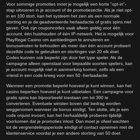
Voor sommige promoties moet je mogelijk een korte "opt-in"-
stap uitvoeren in je account of de promotiesectie. Als je niet opt-
in en 100 stort, kan het systeem het zien als een normale
storting en je de geadverteerde herlaadactie of gratis spins niet
geven. Ook zijn couponcodes vaak alleen geldig voor één
account, één huishouden of één IP-netwerk. Het is mogelijk voor
PlayRegal Casino om aanbiedingen te annuleren en
bonuswinsten te behouden als meer dan één account probeert
dezelfde code te gebruiken en stortingen van 20 elk doet.
Codes kunnen ook beperkt zijn door het type speler. Als de
campagne alleen openstaat voor bepaalde soorten spelers, kan
je account mogelijk niet in aanmerking komen, zelfs als een
vriend in een code kreeg voor een 50 -herlaadactie.
Wanneer een promotie beperkt hoeveel je kunt winnen, kan het
casino beperken hoeveel je kunt uitbetalen. Een campagne voor
gratis spins kan bijvoorbeeld toestaan om tot 300 te
converteren. Eventuele winsten boven dat bedrag worden
weggenomen wanneer de bonus eindigt. Ten slotte, als je een
code onjuist invoert, kan het herhaaldelijk proberen tijdelijk
voorkomen dat je promoties inlost. Dan moet je ofwel wachten
tot de vergrendelingsperiode eindigt of contact opnemen met de
klantenservice voordat je een andere storting van 50 doet.