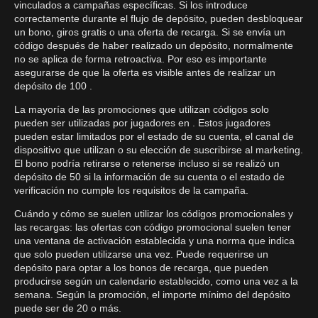
vinculados a campañas específicas. Si los introduce
correctamente durante el flujo de depósito, pueden desbloquear
un bono, giros gratis o una oferta de recarga. Si se envía un
código después de haber realizado un depósito, normalmente
no se aplica de forma retroactiva. Por eso es importante
asegurarse de que la oferta es visible antes de realizar un
depósito de 100 .
La mayoría de las promociones que utilizan códigos solo
pueden ser utilizadas por jugadores en . Estos jugadores
pueden estar limitados por el estado de su cuenta, el canal de
dispositivo que utilizan o su elección de suscribirse al marketing.
El bono podría retirarse o retenerse incluso si se realizó un
depósito de 50 si la información de su cuenta o el estado de
verificación no cumple los requisitos de la campaña.
Cuándo y cómo se suelen utilizar los códigos promocionales y
las recargas: las ofertas con código promocional suelen tener
una ventana de activación establecida y una norma que indica
que solo pueden utilizarse una vez. Puede requerirse un
depósito para optar a los bonos de recarga, que pueden
producirse según un calendario establecido, como una vez a la
semana. Según la promoción, el importe mínimo del depósito
puede ser de 20 o más.