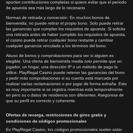
aporten contribuciones completas si quiere evitar que el periodo
de apuesta sea más largo de lo necesario.
Normas de retirada y conversión. En muchos bonos de
bienvenida, no puede retirar el propio bono. Solo puede retirar
las ganancias que cumplan los requisitos de apuesta. Si solicita
una retirada antes de haber cumplido los requisitos de apuesta,
el casino puede retirar cualquier bono restante y cambiar
cualquier ganancia vinculada a los términos del bono.
Abuso de bonos y comprobaciones para ver si alguien es
elegible. Una oferta de bienvenida media solo permite que un
jugador, un hogar, una dirección IP o un método de pago la
utilice. PlayRegal Casino puede retener las ganancias del bono
y pedir más comprobaciones si su cuenta está marcada por
realizar varias reclamaciones o por jugar de forma extraña. Esto
es muy importante si se registra mientras está temporalmente
en pero su o datos de residencia son diferentes. Asegúrese de
que su perfil es correcto y coherente.
Ofertas de recarga, restricciones de giros gratis y
condiciones de códigos promocionales
En PlayRegal Casino, los códigos promocionales suelen estar