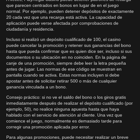
que parecen centrados en bonos en lugar de en el juego
normal. Por ejemplo, pueden detener depósitos de exactamente
20 cada vez que una recarga está activa. La capacidad de
aplicación puede verse afectada por comprobaciones de
ciudadanía y residencia.
Incluso si realizó un depósito cualificado de 100, el casino
puede cancelar la promoción y retener sus ganancias del bono
hasta que pueda confirmar que es quien dice ser, incluso si sus
documentos o su ubicación en no coinciden. En la página de
canje de una promoción, siempre debe leer la letra pequeña
antes de jugar. Las normas de ese código se muestran en
pantalla cuando se activa. Estas normas incluyen si debe
apostar antes de solicitar retirar 500 o más de cualquier
ganancia vinculada a un bono.
Consejo práctico: si no ve el saldo del bono o los giros gratis
inmediatamente después de realizar el depósito cualificado (por
ejemplo, 50), no realice ninguna apuesta hasta que haya
hablado con el servicio de atención al cliente. Una vez que
comience el juego, normalmente es demasiado tarde para
corregir una promoción aplicada por error.
Para algunas promociones, puede necesitar realizar un breve