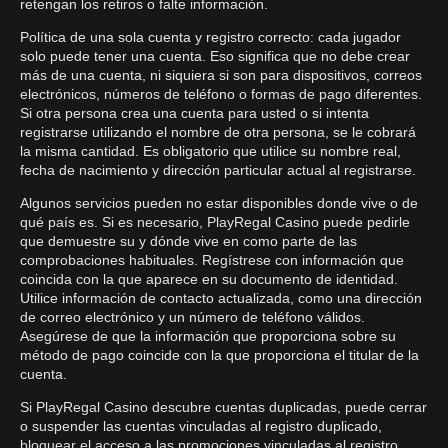
retengan los retiros o falte información.
Política de una sola cuenta y registro correcto: cada jugador
solo puede tener una cuenta. Eso significa que no debe crear
más de una cuenta, ni siquiera si son para dispositivos, correos
electrónicos, números de teléfono o formas de pago diferentes.
Si otra persona crea una cuenta para usted o si intenta
registrarse utilizando el nombre de otra persona, se le cobrará
la misma cantidad. Es obligatorio que utilice su nombre real,
fecha de nacimiento y dirección particular actual al registrarse.
Algunos servicios pueden no estar disponibles donde vive o de
qué país es. Si es necesario, PlayRegal Casino puede pedirle
que demuestre su y dónde vive en como parte de las
comprobaciones habituales. Regístrese con información que
coincida con la que aparece en su documento de identidad.
Utilice información de contacto actualizada, como una dirección
de correo electrónico y un número de teléfono válidos.
Asegúrese de que la información que proporciona sobre su
método de pago coincide con la que proporciona el titular de la
cuenta.
Si PlayRegal Casino descubre cuentas duplicadas, puede cerrar
o suspender las cuentas vinculadas al registro duplicado,
bloquear el acceso a las promociones vinculadas al registro