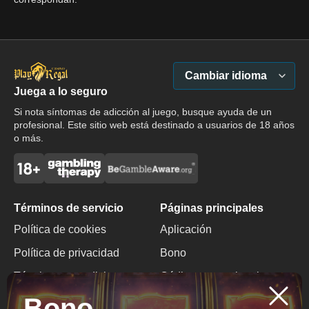
Cambiar idioma
Juega a lo seguro
Si nota síntomas de adicción al juego, busque ayuda de un
profesional. Este sitio web está destinado a usuarios de 18 años
o más.
Términos de servicio
Páginas principales
Política de cookies
Aplicación
Política de privacidad
Bono
Términos y condiciones
Código promocional
Bono
Juego responsable
Bono sin depósito