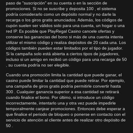
paso de "suscripción" en su cuenta o en la sección de
promociones. Si no se suscribe y deposita 100 , el sistema
podría considerarlo como un depósito normal y no darle la
recarga o los giros gratis anunciados. Además, los códigos de
cupón suelen ser válidos solo para una cuenta, un hogar o una
red IP. Es posible que PlayRegal Casino cancele ofertas y
conserve las ganancias del bono si más de una cuenta intenta
utilizar el mismo código y realiza depósitos de 20 cada una. Los
códigos también pueden estar limitados por el tipo de jugador.
Si la campaña solo está abierta a ciertos tipos de jugadores,
incluso si un amigo en recibió un código para una recarga de 50
, su cuenta podría no ser elegible.
Cuando una promoción limita la cantidad que puede ganar, el
casino puede limitar la cantidad que puede retirar. Por ejemplo,
una campaña de giros gratis podría permitirle convertir hasta
300 . Cualquier ganancia superior a esa cantidad se retirará
cuando finalice el bono. Por último, si introduce un código
incorrectamente, intentarlo una y otra vez puede impedirle
temporalmente canjear promociones. Entonces debe esperar a
que finalice el periodo de bloqueo o ponerse en contacto con el
servicio de atención al cliente antes de realizar otro depósito de
50 .