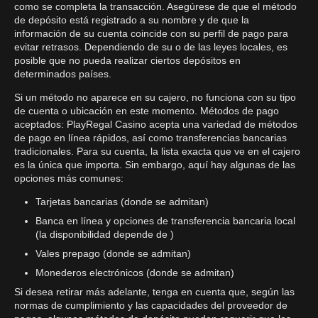
como se completa la transacción. Asegúrese de que el método
de depósito está registrado a su nombre y de que la
información de su cuenta coincide con su perfil de pago para
evitar retrasos. Dependiendo de su o de las leyes locales, es
posible que no pueda realizar ciertos depósitos en
determinados países.
Si un método no aparece en su cajero, no funciona con su tipo
de cuenta o ubicación en este momento. Métodos de pago
aceptados: PlayRegal Casino acepta una variedad de métodos
de pago en línea rápidos, así como transferencias bancarias
tradicionales. Para su cuenta, la lista exacta que ve en el cajero
es la única que importa. Sin embargo, aquí hay algunas de las
opciones más comunes:
Tarjetas bancarias (donde se admitan)
Banca en línea y opciones de transferencia bancaria local
(la disponibilidad depende de )
Vales prepago (donde se admitan)
Monederos electrónicos (donde se admitan)
Si desea retirar más adelante, tenga en cuenta que, según las
normas de cumplimiento y las capacidades del proveedor de