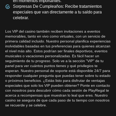
en momentos importantes.
Sorpresas De Cumpleaños: Recibe tratamientos
especiales que van directamente a tu saldo para
celebrar.
Los VIP del casino también reciben invitaciones a eventos
memorables, tanto en vivo como virtuales, con un servicio de
primera calidad incluido. Nuestro personal planifica experiencias
inolvidables basadas en tus preferencias para quienes alcanzan
el nivel más alto. Estos podrían ser finales deportivos, eventos
musicales o vacaciones personalizadas. Es fácil hacer un
seguimiento de tu progreso. Solo ve a la sección "VIP" de tu
panel para ver cuántos puntos tienes y qué privilegios te
esperan. Nuestro personal de soporte está disponible 24/7 para
responder cualquier pregunta que puedas tener sobre tu estado
o próximos beneficios. ¿Estás listo para disfrutar de ventajas
especiales que solo los VIP pueden obtener? Ponte en contacto
con nosotros para descubrir cómo cada sesión de PlayRegal te
acerca a recompensas que muestran lo leal que eres. Nuestro
casino se asegura de que cada paso de tu tiempo con nosotros
se recuerde y se celebre.