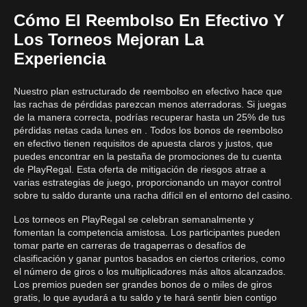
Cómo El Reembolso En Efectivo Y
Los Torneos Mejoran La
Experiencia
Nuestro plan estructurado de reembolso en efectivo hace que
las rachas de pérdidas parezcan menos aterradoras. Si juegas
de la manera correcta, podrías recuperar hasta un 25% de tus
pérdidas netas cada lunes en . Todos los bonos de reembolso
en efectivo tienen requisitos de apuesta claros y justos, que
puedes encontrar en la pestaña de promociones de tu cuenta
de PlayRegal. Esta oferta de mitigación de riesgos atrae a
varias estrategias de juego, proporcionando un mayor control
sobre tu saldo durante una racha difícil en el entorno del casino.
Los torneos en PlayRegal se celebran semanalmente y
fomentan la competencia amistosa. Los participantes pueden
tomar parte en carreras de tragaperras o desafíos de
clasificación y ganar puntos basados en ciertos criterios, como
el número de giros o los multiplicadores más altos alcanzados.
Los premios pueden ser grandes bonos de o miles de giros
gratis, lo que ayudará a tu saldo y te hará sentir bien contigo