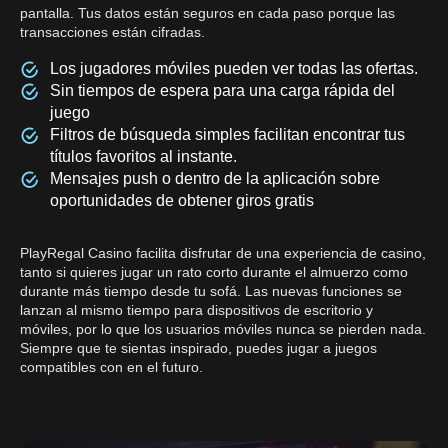
pantalla. Tus datos están seguros en cada paso porque las
transacciones están cifradas.
Los jugadores móviles pueden ver todas las ofertas.
Sin tiempos de espera para una carga rápida del
juego
Filtros de búsqueda simples facilitan encontrar tus
títulos favoritos al instante.
Mensajes push o dentro de la aplicación sobre
oportunidades de obtener giros gratis
PlayRegal Casino facilita disfrutar de una experiencia de casino,
tanto si quieres jugar un rato corto durante el almuerzo como
durante más tiempo desde tu sofá. Las nuevas funciones se
lanzan al mismo tiempo para dispositivos de escritorio y
móviles, por lo que los usuarios móviles nunca se pierden nada.
Siempre que te sientas inspirado, puedes jugar a juegos
compatibles con en el futuro.