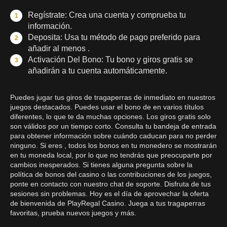
Regístrate: Crea una cuenta y comprueba tu
información.
Deposita: Usa tu método de pago preferido para
añadir al menos .
Activación Del Bono: Tu bono y giros gratis se
añadirán a tu cuenta automáticamente.
Puedes jugar tus giros de tragaperras de inmediato en nuestros
juegos destacados. Puedes usar el bono de en varios títulos
diferentes, lo que te da muchas opciones. Los giros gratis solo
son válidos por un tiempo corto. Consulta tu bandeja de entrada
para obtener información sobre cuándo caducan para no perder
ninguno. Si eres , todos los bonos en tu monedero se mostrarán
en tu moneda local, por lo que no tendrás que preocuparte por
cambios inesperados. Si tienes alguna pregunta sobre la
política de bonos del casino o las contribuciones de los juegos,
ponte en contacto con nuestro chat de soporte. Disfruta de tus
sesiones sin problemas. Hoy es el día de aprovechar la oferta
de bienvenida de PlayRegal Casino. Juega a tus tragaperras
favoritas, prueba nuevos juegos y más.