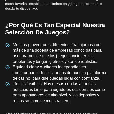
mesa favorita, establece tus límites en y juega directamente
desde tu dispositivo.
¿Por Qué Es Tan Especial Nuestra
Selección De Juegos?
Muchos proveedores diferentes: Trabajamos con
más de una docena de empresas conocidas para
asegurarnos de que los juegos funcionen sin
problemas y tengan gráficos y sonido realistas.
Equidad clara: Auditores independientes
comprueban todos los juegos de nuestra plataforma
de casino, para que puedas jugar con confianza.
Límites flexibles: Hay mesas con las apuestas
adecuadas tanto para jugadores ocasionales como
para apostadores de alto nivel, y los depósitos y
retiros siempre se muestran en .