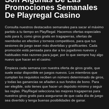
Promociones Semanales
De Playregal Casino
Consulta nuestros destacados semanales para sacar el máximo
partido a tu tiempo en PlayRegal. Hacemos ofertas especiales
solo para ti, como giros gratis en tragaperras, ofertas de
reembolso en efectivo y torneos competitivos, para que tus
sesiones de juego sean más divertidas y gratificantes. Cada
promoción está pensada para dar a los jugadores nuevos y
habituales más razones para jugar, por lo que siempre hay algo
nuevo que hacer en el casino.
Empieza cada semana con nuestra oferta de giros gratis, que
suele estar disponible en juegos nuevos. Los miembros que
cumplan los requisitos reciben un número determinado de giros,
y todas las ganancias se añaden a sus fondos de bono. Para
ser elegible, solo tienes que hacer un depósito mínimo y seguir
las reglas. PlayRegal selecciona las mejores tragaperras para
nuestros giros gratis para asegurarse de que cada día de juego
sea divertido y tenga buenas posibilidades de ganar.