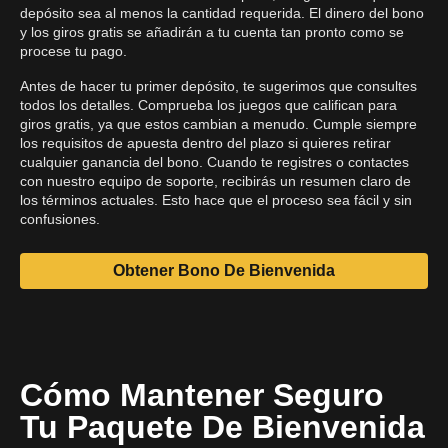
depósito sea al menos la cantidad requerida. El dinero del bono
y los giros gratis se añadirán a tu cuenta tan pronto como se
procese tu pago.
Antes de hacer tu primer depósito, te sugerimos que consultes
todos los detalles. Comprueba los juegos que califican para
giros gratis, ya que estos cambian a menudo. Cumple siempre
los requisitos de apuesta dentro del plazo si quieres retirar
cualquier ganancia del bono. Cuando te registres o contactes
con nuestro equipo de soporte, recibirás un resumen claro de
los términos actuales. Esto hace que el proceso sea fácil y sin
confusiones.
Obtener Bono De Bienvenida
Cómo Mantener Seguro
Tu Paquete De Bienvenida