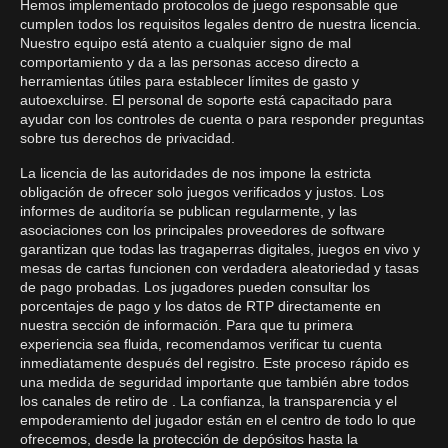
Hemos implementado protocolos de juego responsable que
cumplen todos los requisitos legales dentro de nuestra licencia.
Nuestro equipo está atento a cualquier signo de mal
comportamiento y da a las personas acceso directo a
herramientas útiles para establecer límites de gasto y
autoexcluirse. El personal de soporte está capacitado para
ayudar con los controles de cuenta o para responder preguntas
sobre tus derechos de privacidad.
La licencia de las autoridades de nos impone la estricta
obligación de ofrecer solo juegos verificados y justos. Los
informes de auditoría se publican regularmente, y las
asociaciones con los principales proveedores de software
garantizan que todas las tragaperras digitales, juegos en vivo y
mesas de cartas funcionen con verdadera aleatoriedad y tasas
de pago probadas. Los jugadores pueden consultar los
porcentajes de pago y los datos de RTP directamente en
nuestra sección de información. Para que tu primera
experiencia sea fluida, recomendamos verificar tu cuenta
inmediatamente después del registro. Este proceso rápido es
una medida de seguridad importante que también abre todos
los canales de retiro de . La confianza, la transparencia y el
empoderamiento del jugador están en el centro de todo lo que
ofrecemos, desde la protección de depósitos hasta la